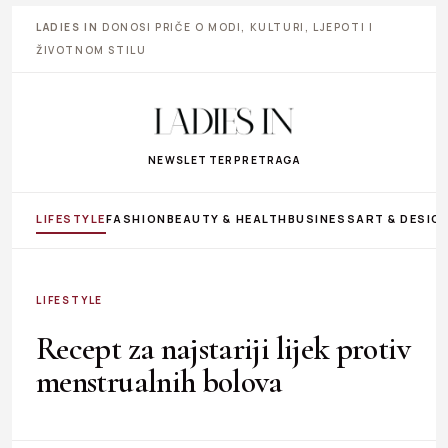
LADIES IN
DONOSI PRIČE O MODI, KULTURI, LJEPOTI I
ŽIVOTNOM STILU
NEWSLETTER
PRETRAGA
LIFESTYLE
FASHION
BEAUTY & HEALTH
BUSINESS
ART & DESIG
LIFESTYLE
Recept za najstariji lijek protiv
menstrualnih bolova