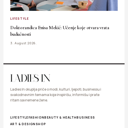
LIFESTYLE
Doktorandica Enisa Mekić: Učenje koje otvara vrata
budućnosti
3. August 2026.
Ladies In okuplja priče o modi, kulturi, ljepoti, businessu i
svakodnevnim temama koje inspirišu, informišu i prate
ritam savremene žene.
LIFESTYLE
FASHION
BEAUTY & HEALTH
BUSINESS
ART & DESIGN
SHOP