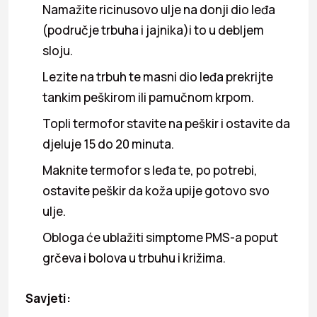
Namažite ricinusovo ulje na donji dio leđa
(područje trbuha i jajnika)i to u debljem
sloju.
Lezite na trbuh te masni dio leđa prekrijte
tankim peškirom ili pamučnom krpom.
Topli termofor stavite na peškir i ostavite da
djeluje 15 do 20 minuta.
Maknite termofor s leđa te, po potrebi,
ostavite peškir da koža upije gotovo svo
ulje.
Obloga će ublažiti simptome PMS-a poput
grčeva i bolova u trbuhu i križima.
Savjeti: