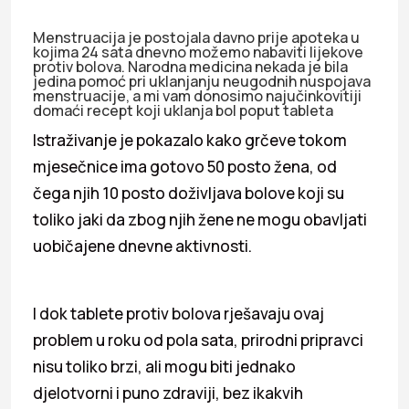
Menstruacija je postojala davno prije apoteka u
kojima 24 sata dnevno možemo nabaviti lijekove
protiv bolova. Narodna medicina nekada je bila
jedina pomoć pri uklanjanju neugodnih nuspojava
menstruacije, a mi vam donosimo najučinkovitiji
domaći recept koji uklanja bol poput tableta
Istraživanje je pokazalo kako grčeve tokom
mjesečnice ima gotovo 50 posto žena, od
čega njih 10 posto doživljava bolove koji su
toliko jaki da zbog njih žene ne mogu obavljati
uobičajene dnevne aktivnosti.
I dok tablete protiv bolova rješavaju ovaj
problem u roku od pola sata, prirodni pripravci
nisu toliko brzi, ali mogu biti jednako
djelotvorni i puno zdraviji, bez ikakvih