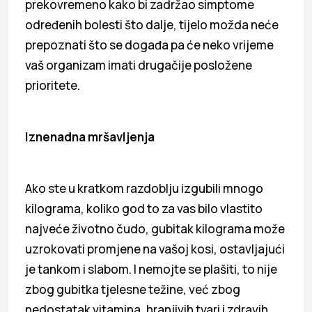
prekovremeno kako bi zadržao simptome
određenih bolesti što dalje, tijelo možda neće
prepoznati što se događa pa će neko vrijeme
vaš organizam imati drugačije posložene
prioritete.
Iznenadna mršavljenja
Ako ste u kratkom razdoblju izgubili mnogo
kilograma, koliko god to za vas bilo vlastito
najveće životno čudo, gubitak kilograma može
uzrokovati promjene na vašoj kosi, ostavljajući
je tankom i slabom. I nemojte se plašiti, to nije
zbog gubitka tjelesne težine, već zbog
nedostatak vitamina, hranjivih tvari i zdravih