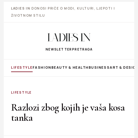
LADIES IN
DONOSI PRIČE O MODI, KULTURI, LJEPOTI I
ŽIVOTNOM STILU
NEWSLETTER
PRETRAGA
LIFESTYLE
FASHION
BEAUTY & HEALTH
BUSINESS
ART & DESIG
LIFESTYLE
Razlozi zbog kojih je vaša kosa
tanka