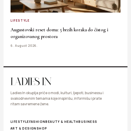
LIFESTYLE
Augustovski reset doma: 5 brzih koraka do čistog i
organizovanog prostora
6. August 2026.
Ladies In okuplja priče o modi, kulturi, ljepoti, businessu i
svakodnevnim temama koje inspirišu, informišu i prate
ritam savremene žene.
LIFESTYLE
FASHION
BEAUTY & HEALTH
BUSINESS
ART & DESIGN
SHOP