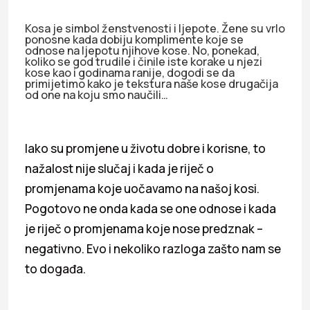
Kosa je simbol ženstvenosti i ljepote. Žene su vrlo
ponosne kada dobiju komplimente koje se
odnose na ljepotu njihove kose. No, ponekad,
koliko se god trudile i činile iste korake u njezi
kose kao i godinama ranije, dogodi se da
primijetimo kako je tekstura naše kose drugačija
od one na koju smo naučili…
Iako su promjene u životu dobre i korisne, to
nažalost nije slučaj i kada je riječ o
promjenama koje uočavamo na našoj kosi.
Pogotovo ne onda kada se one odnose i kada
je riječ o promjenama koje nose predznak –
negativno. Evo i nekoliko razloga zašto nam se
to događa.