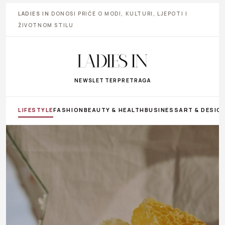
LADIES IN
DONOSI PRIČE O MODI, KULTURI, LJEPOTI I
ŽIVOTNOM STILU
NEWSLETTER
PRETRAGA
LIFESTYLE
FASHION
BEAUTY & HEALTH
BUSINESS
ART & DESIG