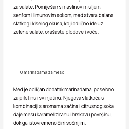
za salate. Pomiješan s maslinovim uljem,
senfom i limunovim sokom, med stvara balans
slatkog i kiselog okusa, koji odlično ide uz
zelene salate, orašaste plodove i voće.
U marinadama za meso
Med je odličan dodatak marinadama, posebno
za piletinu i svinjetinu. Njegova slatkoća u
kombinaciji s aromama začina i citrusnog soka
daje mesu karameliziranu i hrskavu površinu,
dok ga istovremeno čini sočnijim.