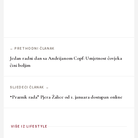
← PRETHODNI ČLANAK
Jedan radni dan sa Andrijanom Copf: Umjetnost čovjeka
čini boljim
SLJEDEĆI ČLANAK →
“Praznik rada” Pjera Žalice od 1. januara dostupan online
VIŠE IZ LIFESTYLE