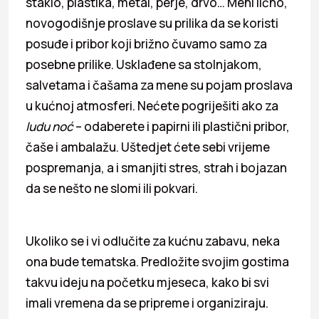
staklo, plastika, metal, perje, drvo… Meni lično,
novogodišnje proslave su prilika da se koristi
posuđe i pribor koji brižno čuvamo samo za
posebne prilike. Usklađene sa stolnjakom,
salvetama i čašama za mene su pojam proslava
u kućnoj atmosferi. Nećete pogriješiti ako za
ludu noć
– odaberete i papirni ili plastični pribor,
čaše i ambalažu. Uštedjet ćete sebi vrijeme
pospremanja, a i smanjiti stres, strah i bojazan
da se nešto ne slomi ili pokvari.
Ukoliko se i vi odlučite za kućnu zabavu, neka
ona bude tematska. Predložite svojim gostima
takvu ideju na početku mjeseca, kako bi svi
imali vremena da se pripreme i organiziraju.