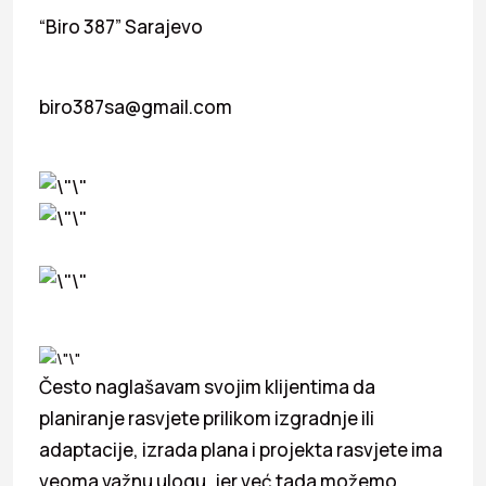
“Biro 387” Sarajevo
biro387sa@gmail.com
Često naglašavam svojim klijentima da
planiranje rasvjete prilikom izgradnje ili
adaptacije, izrada plana i projekta rasvjete ima
veoma važnu ulogu, jer već tada možemo