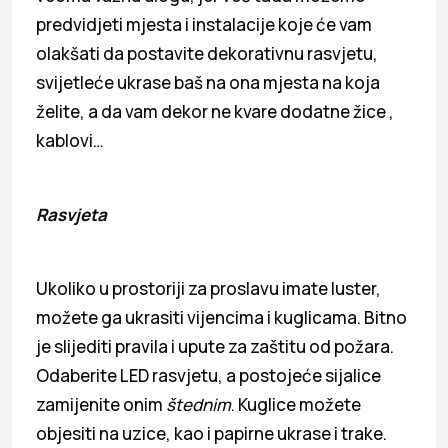
predvidjeti mjesta i instalacije koje će vam
olakšati da postavite dekorativnu rasvjetu,
svijetleće ukrase baš na ona mjesta na koja
želite, a da vam dekor ne kvare dodatne žice ,
kablovi…
Rasvjeta
Ukoliko u prostoriji za proslavu imate luster,
možete ga ukrasiti vijencima i kuglicama. Bitno
je slijediti pravila i upute za zaštitu od požara.
Odaberite LED rasvjetu, a postojeće sijalice
zamijenite onim
štednim
. Kuglice možete
objesiti na uzice, kao i papirne ukrase i trake.