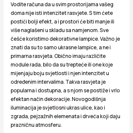
Vodite računa da u svim prostorijama vašeg
doma nije isti intenzitet rasvjete. S tim ćete
postići bolji efekt, a i prostori će biti manje ili
više naglašeni u skladu sa namjenom. Sve
češće koristimo dekorativne lampice. Važno je
znati da su to samo ukrasne lampice, a ne i
primarna rasvjeta. Obično imaju različite
module rada, bilo da su trepteće ili one koje
mijenjaju boju svjetlosti i njen intenzitet u
određenim intervalima. Takva rasvjeta je
popularna i dostupna, a s njom se postiže i vrlo
efektan način dekoracije. Novogodišnja
iluminacija je svjetlosni ukras ulice, kao i
zgrada, pejzažnih elemenata i drveća koji daju
prazničnu atmosferu.