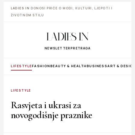
LADIES IN
DONOSI PRIČE O MODI, KULTURI, LJEPOTI I
ŽIVOTNOM STILU
NEWSLETTER
PRETRAGA
LIFESTYLE
FASHION
BEAUTY & HEALTH
BUSINESS
ART & DESIG
LIFESTYLE
Rasvjeta i ukrasi za
novogodišnje praznike