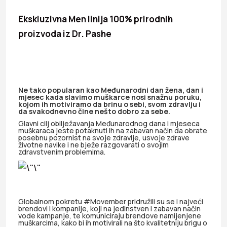
Ekskluzivna Men linija 100% prirodnih
proizvoda iz Dr. Pashe
Ne tako popularan kao Međunarodni dan žena, dan i
mjesec kada slavimo muškarce nosi snažnu poruku,
kojom ih motiviramo da brinu o sebi, svom zdravlju i
da svakodnevno čine nešto dobro za sebe.
Glavni cilj obilježavanja Međunarodnog dana i mjeseca
muškaraca jeste potaknuti ih na zabavan način da obrate
posebnu pozornist na svoje zdravlje, usvoje zdrave
životne navike i ne bježe razgovarati o svojim
zdravstvenim problemima.
Globalnom pokretu #Movember pridružili su se i najveći
brendovi i kompanije, koji na jedinstven i zabavan način
vode kampanje, te komuniciraju brendove namijenjene
muškarcima, kako bi ih motivirali na što kvalitetniju brigu o