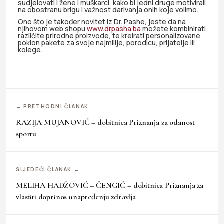
sudjelovati i žene i muškarci, kako bi jedni druge motivirali
na obostranu brigu i važnost darivanja onih koje volimo.
Ono što je također novitet iz Dr. Pashe, jeste da na
njihovom web shopu
www.drpasha.ba
možete kombinirati
različite prirodne proizvode, te kreirati personalizovane
poklon pakete za svoje najmilije, porodicu, prijatelje ili
kolege.
← PRETHODNI ČLANAK
RAZIJA MUJANOVIĆ – dobitnica Priznanja za odanost
sportu
SLJEDEĆI ČLANAK →
MELIHA HADŽOVIĆ – ČENGIĆ – dobitnica Priznanja za
vlastiti doprinos unapređenju zdravlja