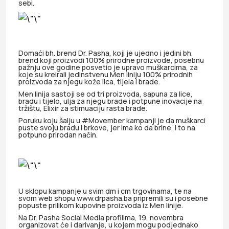
sebi.
Domaći bh. brend Dr. Pasha, koji je ujedno i jedini bh.
brend koji proizvodi 100% prirodne proizvode, posebnu
pažnju ove godine posvetio je upravo muškarcima, za
koje su kreirali jedinstvenu Men liniju 100% prirodnih
proizvoda za njegu kože lica, tijela i brade.
Men linija sastoji se od tri proizvoda, sapuna za lice,
bradu i tijelo, ulja za njegu brade i potpune inovacije na
tržištu, Elixir za stimuaciju rasta brade.
Poruku koju šalju u #Movember kampanji je da muškarci
puste svoju bradu i brkove, jer ima ko da brine, i to na
potpuno prirodan način.
U sklopu kampanje u svim dm i cm trgovinama, te na
svom web shopu www.drpasha.ba pripremili su i posebne
popuste prilikom kupovine proizvoda iz Men linije.
Na Dr. Pasha Social Media profilima, 19, novembra
organizovat će i darivanje, u kojem mogu podjednako