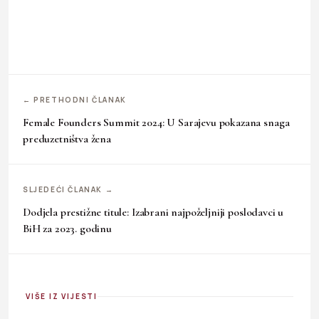
← PRETHODNI ČLANAK
Female Founders Summit 2024: U Sarajevu pokazana snaga
preduzetništva žena
SLJEDEĆI ČLANAK →
Dodjela prestižne titule: Izabrani najpoželjniji poslodavci u
BiH za 2023. godinu
VIŠE IZ VIJESTI