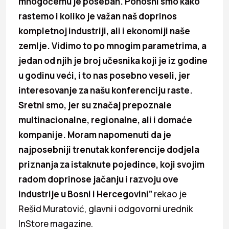
mnogočemu je poseban. Ponosni smo kako
rastemo i koliko je važan naš doprinos
kompletnoj industriji, ali i ekonomiji naše
zemlje. Vidimo to po mnogim parametrima, a
jedan od njih je broj učesnika koji je iz godine
u godinu veći, i to nas posebno veseli, jer
interesovanje za našu konferenciju raste.
Sretni smo, jer su značaj prepoznale
multinacionalne, regionalne, ali i domaće
kompanije. Moram napomenuti da je
najposebniji trenutak konferencije dodjela
priznanja za istaknute pojedince, koji svojim
radom doprinose jačanju i razvoju ove
industrije u Bosni i Hercegovini”
rekao je
Rešid Muratović, glavni i odgovorni urednik
InStore magazine.