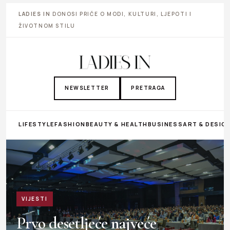
LADIES IN
DONOSI PRIČE O MODI, KULTURI, LJEPOTI I
ŽIVOTNOM STILU
NEWSLETTER
PRETRAGA
LIFESTYLE
FASHION
BEAUTY & HEALTH
BUSINESS
ART & DESIG
VIJESTI
Prvo desetljeće najveće