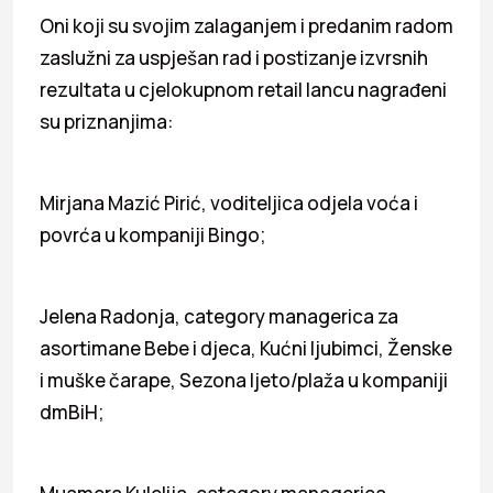
Oni koji su svojim zalaganjem i predanim radom
zaslužni za uspješan rad i postizanje izvrsnih
rezultata u cjelokupnom retail lancu nagrađeni
su priznanjima:
Mirjana Mazić Pirić, voditeljica odjela voća i
povrća u kompaniji Bingo;
Jelena Radonja, category managerica za
asortimane Bebe i djeca, Kućni ljubimci, Ženske
i muške čarape, Sezona ljeto/plaža u kompaniji
dmBiH;