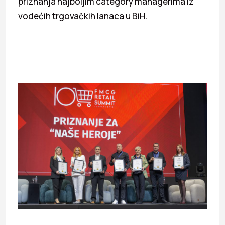
priznanja najboljim category managerima iz
vodećih trgovačkih lanaca u BiH.