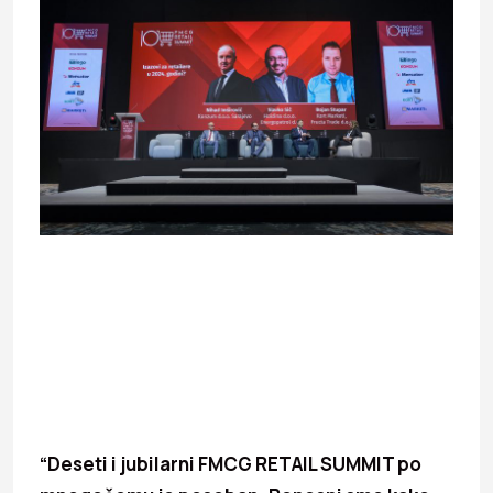
“Deseti i jubilarni FMCG RETAIL SUMMIT po