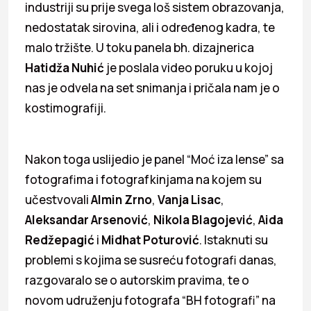
industriji su prije svega loš sistem obrazovanja,
nedostatak sirovina, ali i određenog kadra, te
malo tržište. U toku panela bh. dizajnerica
Hatidža Nuhić
je poslala video poruku u kojoj
nas je odvela na set snimanja i pričala nam je o
kostimografiji.
Nakon toga uslijedio je panel “Moć iza lense” sa
fotografima i fotografkinjama na kojem su
učestvovali
Almin Zrno
,
Vanja Lisac
,
Aleksandar Arsenović
,
Nikola Blagojević
,
Aida
Redžepagić
i
Midhat Poturović
. Istaknuti su
problemi s kojima se susreću fotografi danas,
razgovaralo se o autorskim pravima, te o
novom udruženju fotografa “BH fotografi” na