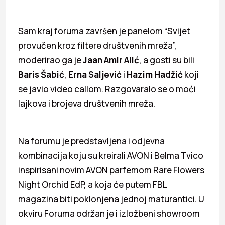
Sam kraj foruma završen je panelom “Svijet
provučen kroz filtere društvenih mreža”,
moderirao ga je
Jaan Amir Alić
, a gosti su bili
Baris Šabić
,
Erna Saljević
i
Hazim Hadžić
koji
se javio video callom. Razgovaralo se o moći
lajkova i brojeva društvenih mreža.
Na forumu je predstavljena i odjevna
kombinacija koju su kreirali AVON i Belma Tvico
inspirisani novim AVON parfemom Rare Flowers
Night Orchid EdP, a koja će putem FBL
magazina biti poklonjena jednoj maturantici. U
okviru Foruma održan je i izložbeni showroom