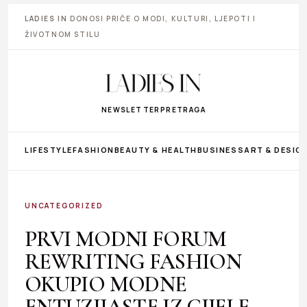
LADIES IN
DONOSI PRIČE O MODI, KULTURI, LJEPOTI I
ŽIVOTNOM STILU
NEWSLETTER
PRETRAGA
LIFESTYLE
FASHION
BEAUTY & HEALTH
BUSINESS
ART & DESIG
UNCATEGORIZED
PRVI MODNI FORUM
REWRITING FASHION
OKUPIO MODNE
ENTUZIJASTE IZ CIJELE