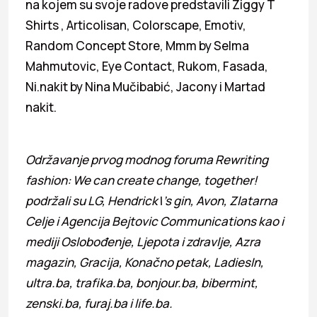
na kojem su svoje radove predstavili Ziggy T
Shirts , Articolisan, Colorscape, Emotiv,
Random Concept Store, Mmm by Selma
Mahmutovic, Eye Contact, Rukom, Fasada,
Ni.nakit by Nina Mučibabić, Jacony i Martad
nakit.
Održavanje prvog modnog foruma Rewriting
fashion: We can create change, together!
podržali su LG, Hendrick\’s gin, Avon, Zlatarna
Celje i Agencija Bejtovic Communications kao i
mediji Oslobođenje, Ljepota i zdravlje, Azra
magazin, Gracija, Konačno petak, LadiesIn,
ultra.ba, trafika.ba, bonjour.ba, bibermint,
zenski.ba, furaj.ba i life.ba.