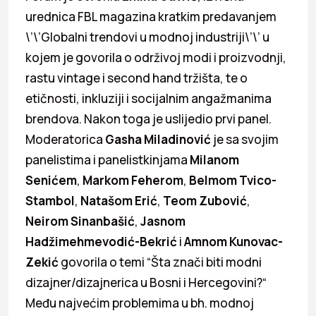
urednica FBL magazina kratkim predavanjem
\’\’Globalni trendovi u modnoj industriji\’\’ u
kojem je govorila o održivoj modi i proizvodnji,
rastu vintage i second hand tržišta, te o
etičnosti, inkluziji i socijalnim angažmanima
brendova. Nakon toga je uslijedio prvi panel.
Moderatorica
Gasha Miladinović
je sa svojim
panelistima i panelistkinjama
Milanom
Senićem
,
Markom Feherom
,
Belmom Tvico-
Stambol
,
Natašom Erić
,
Teom Zubović
,
Neirom Sinanbašić
,
Jasnom
Hadžimehmevodić-Bekrić
i
Amnom Kunovac-
Zekić
govorila o temi “Šta znači biti modni
dizajner/dizajnerica u Bosni i Hercegovini?“
Među najvećim problemima u bh. modnoj