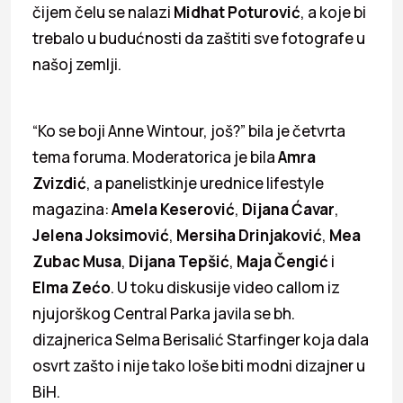
čijem čelu se nalazi
Midhat Poturović
, a koje bi
trebalo u budućnosti da zaštiti sve fotografe u
našoj zemlji.
“Ko se boji Anne Wintour, još?” bila je četvrta
tema foruma. Moderatorica je bila
Amra
Zvizdić
, a panelistkinje urednice lifestyle
magazina:
Amela Keserović
,
Dijana Ćavar
,
Jelena Joksimović
,
Mersiha Drinjaković
,
Mea
Zubac Musa
,
Dijana Tepšić
,
Maja Čengić
i
Elma Zećo
. U toku diskusije video callom iz
njujorškog Central Parka javila se bh.
dizajnerica Selma Berisalić Starfinger koja dala
osvrt zašto i nije tako loše biti modni dizajner u
BiH.