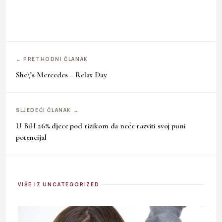
← PRETHODNI ČLANAK
She\’s Mercedes – Relax Day
SLJEDEĆI ČLANAK →
U BiH 26% djece pod rizikom da neće razviti svoj puni
potencijal
VIŠE IZ UNCATEGORIZED