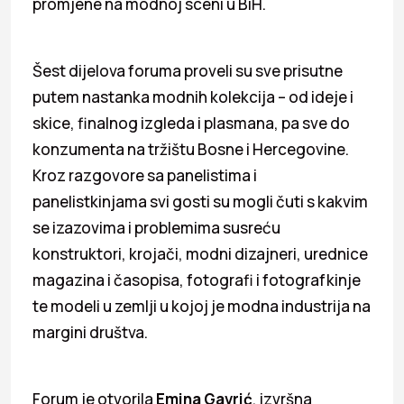
promjene na modnoj sceni u BiH.
Šest dijelova foruma proveli su sve prisutne
putem nastanka modnih kolekcija – od ideje i
skice, finalnog izgleda i plasmana, pa sve do
konzumenta na tržištu Bosne i Hercegovine.
Kroz razgovore sa panelistima i
panelistkinjama svi gosti su mogli čuti s kakvim
se izazovima i problemima susreću
konstruktori, krojači, modni dizajneri, urednice
magazina i časopisa, fotografi i fotografkinje
te modeli u zemlji u kojoj je modna industrija na
margini društva.
Forum je otvorila
Emina Gavrić
, izvršna