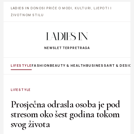
LADIES IN
DONOSI PRIČE O MODI, KULTURI, LJEPOTI I
ŽIVOTNOM STILU
NEWSLETTER
PRETRAGA
LIFESTYLE
FASHION
BEAUTY & HEALTH
BUSINESS
ART & DESIG
LIFESTYLE
Prosječna odrasla osoba je pod
stresom oko šest godina tokom
svog života