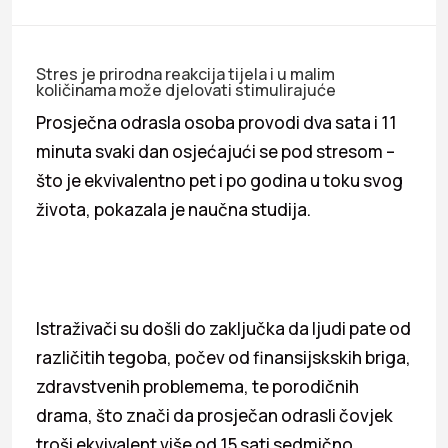
Stres je prirodna reakcija tijela i u malim
količinama može djelovati stimulirajuće
Prosječna odrasla osoba provodi dva sata i 11
minuta svaki dan osjećajući se pod stresom –
što je ekvivalentno pet i po godina u toku svog
života, pokazala je naučna studija.
Istraživači su došli do zaključka da ljudi pate od
različitih tegoba, počev od finansijskskih briga,
zdravstvenih problemema, te porodičnih
drama, što znači da prosječan odrasli čovjek
troši ekvivalent više od 15 sati sedmično