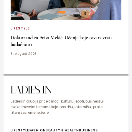
LIFESTYLE
Doktorandica Enisa Mekić: Učenje koje otvara vrata
budućnosti
3. August 2026.
Ladies In okuplja priče o modi, kulturi, ljepoti, businessu i
svakodnevnim temama koje inspirišu, informišu i prate
ritam savremene žene.
LIFESTYLE
FASHION
BEAUTY & HEALTH
BUSINESS