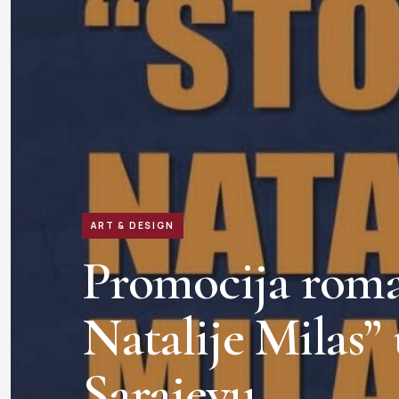
ART & DESIGN
Promocija roma
Natalije Milas”
Sarajevu