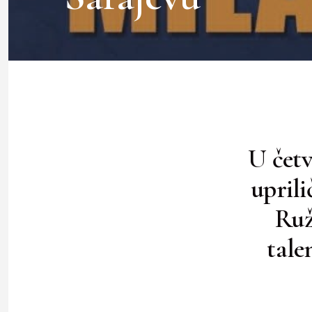
U četvr
upril
Ruž
tale