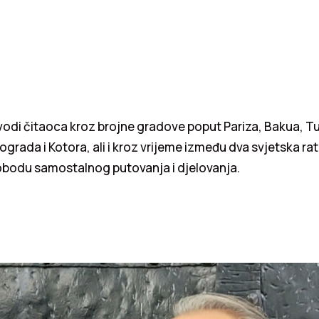
odi čitaoca kroz brojne gradove poput Pariza, Bakua, Tu
grada i Kotora, ali i kroz vrijeme između dva svjetska ra
lobodu samostalnog putovanja i djelovanja.