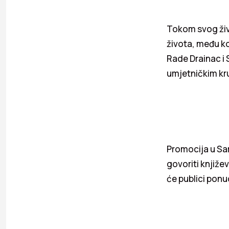
Tokom svog živo
života, među ko
Rade Drainac i 
umjetničkim kr
Promocija u Sar
govoriti knjiže
će publici ponud