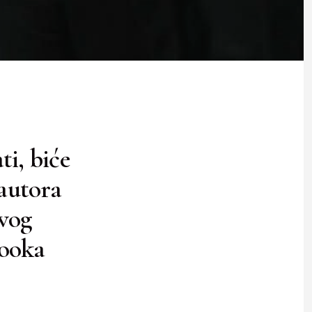
ti, biće
autora
ovog
booka