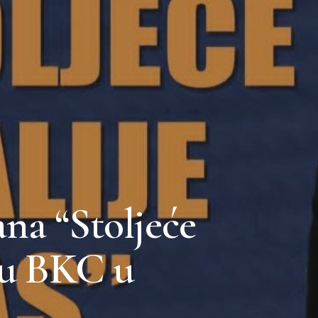
na “Stoljeće
 u BKC u