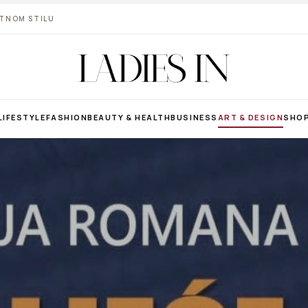
VOTNOM STILU
LIFESTYLE
FASHION
BEAUTY & HEALTH
BUSINESS
ART & DESIGN
SHO