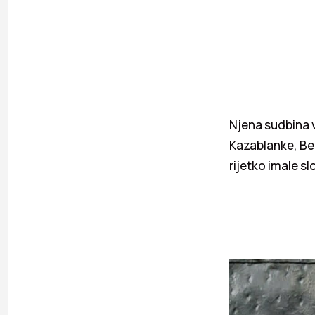
Njena sudbina v
Kazablanke, Beo
rijetko imale s