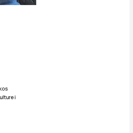
rkos
lture i