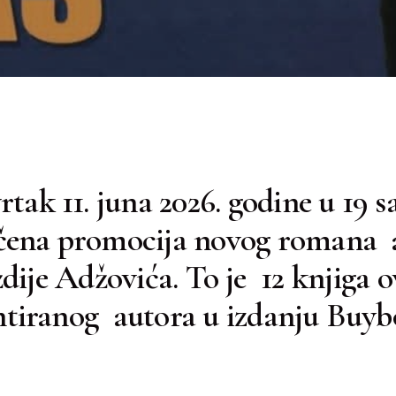
tak 11. juna 2026. godine u 19 sa
ičena promocija novog romana 
dije Adžovića. To je 12 knjiga 
ntiranog autora u izdanju Buy