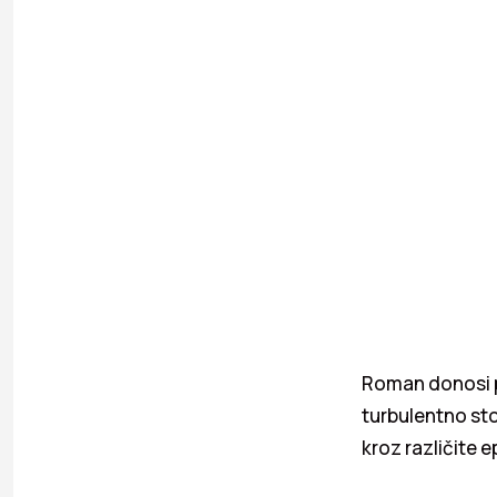
Roman donosi pri
turbulentno sto
kroz različite 