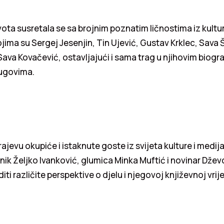
ta susretala se sa brojnim poznatim ličnostima iz kultu
jima su Sergej Jesenjin, Tin Ujević, Gustav Krklec, Sava
Sava Kovačević, ostavljajući i sama trag u njihovim biogra
ugovima.
ajevu okupiće i istaknute goste iz svijeta kulture i medij
vnik Željko Ivanković, glumica Minka Muftić i novinar Dževd
iti različite perspektive o djelu i njegovoj književnoj vrij