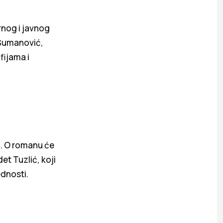
rnog i javnog
 Šumanović,
fijama i
a. O romanu će
et Tuzlić, koji
ednosti.