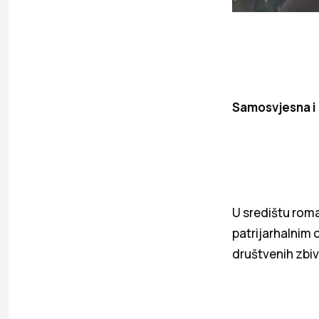
Samosvjesna i
U središtu roma
patrijarhalnim 
društvenih zbiv