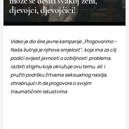
može se desiti svakoj ženi,
djevojci, djevojčici!
Video je dio šire javne kampanje „Progovorimo –
Naša šutnja je njihova smjelost“, koja ima za cilj
podići svijest javnosti o ozbiljnosti problema,
razbiti stigmu koja okružuje ovu temu, ali i
pružiti podršku žrtvama seksualnog nasilja,
ohrabrujući ih da progovore o svojim
traumatičnim iskustvima