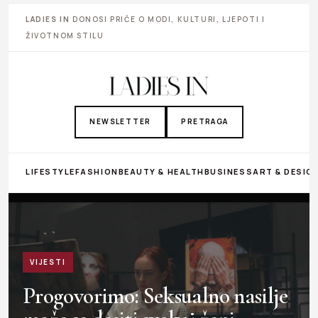
LADIES IN
DONOSI PRIČE O MODI, KULTURI, LJEPOTI I
ŽIVOTNOM STILU
NEWSLETTER
PRETRAGA
LIFESTYLE
FASHION
BEAUTY & HEALTH
BUSINESS
ART & DESIG
VIJESTI
Progovorimo: Seksualno nasilje