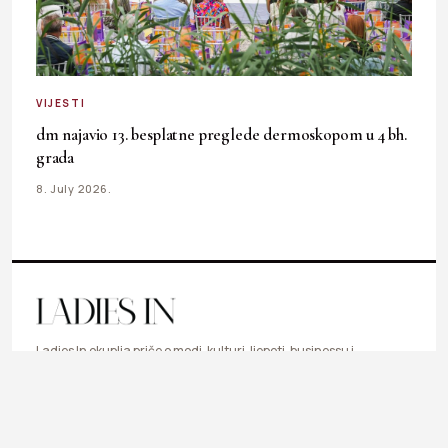
VIJESTI
dm najavio 13. besplatne preglede dermoskopom u 4 bh.
grada
8. July 2026.
Ladies In okuplja priče o modi, kulturi, ljepoti, businessu i
svakodnevnim temama koje inspirišu, informišu i prate
ritam savremene žene.