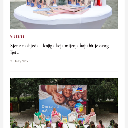
VIJESTI
Sjene naslijeđa – knjiga koja mijenja boju hit je ovog
ljeta
9. July 2026.