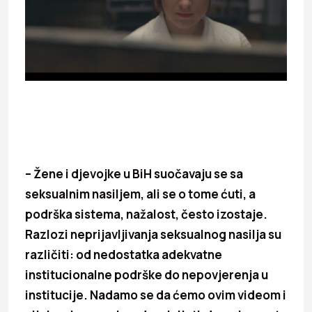
– Žene i djevojke u BiH suočavaju se sa
seksualnim nasiljem, ali se o tome ćuti, a
podrška sistema, nažalost, često izostaje.
Razlozi neprijavljivanja seksualnog nasilja su
različiti: od nedostatka adekvatne
institucionalne podrške do nepovjerenja u
institucije. Nadamo se da ćemo ovim videom i