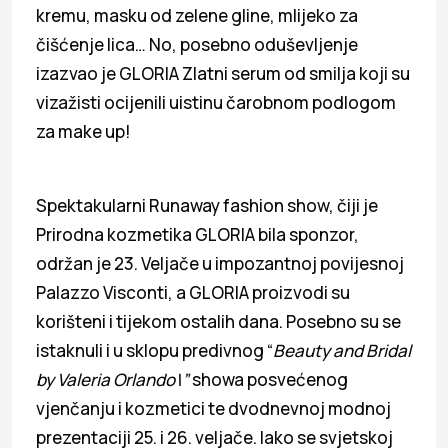
kremu, masku od zelene gline, mlijeko za
čišćenje lica… No, posebno oduševljenje
izazvao je GLORIA Zlatni serum od smilja koji su
vizažisti ocijenili uistinu čarobnom podlogom
za make up!
Spektakularni Runaway fashion show, čiji je
Prirodna kozmetika GLORIA bila sponzor,
održan je 23. Veljače u impozantnoj povijesnoj
Palazzo Visconti, a GLORIA proizvodi su
korišteni i tijekom ostalih dana. Posebno su se
istaknuli i u sklopu predivnog “
Beauty and Bridal
by Valeria Orlando\”
showa posvećenog
vjenčanju i kozmetici te dvodnevnoj modnoj
prezentaciji 25. i 26. veljače. Iako se svjetskoj