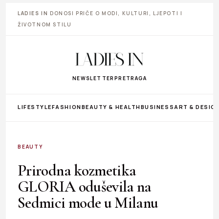
LADIES IN
DONOSI PRIČE O MODI, KULTURI, LJEPOTI I
ŽIVOTNOM STILU
NEWSLETTER
PRETRAGA
LIFESTYLE
FASHION
BEAUTY & HEALTH
BUSINESS
ART & DESIG
BEAUTY
Prirodna kozmetika
GLORIA oduševila na
Sedmici mode u Milanu