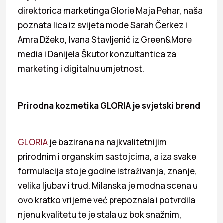
direktorica marketinga Glorie Maja Pehar, naša
poznata lica iz svijeta mode Sarah Čerkez i
Amra Džeko, Ivana Stavljenić iz Green&More
media i Danijela Škutor konzultantica za
marketing i digitalnu umjetnost.
Prirodna kozmetika GLORIA je svjetski brend
GLORIA
je bazirana na najkvalitetnijim
prirodnim i organskim sastojcima, a iza svake
formulacija stoje godine istraživanja, znanje,
velika ljubav i trud. Milanska je modna scena u
ovo kratko vrijeme već prepoznala i potvrdila
njenu kvalitetu te je stala uz bok snažnim,