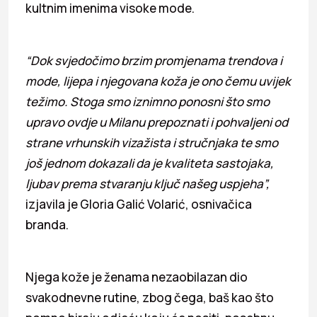
kultnim imenima visoke mode.
“Dok svjedočimo brzim promjenama trendova i
mode, lijepa i njegovana koža je ono čemu uvijek
težimo. Stoga smo iznimno ponosni što smo
upravo ovdje u Milanu prepoznati i pohvaljeni od
strane vrhunskih vizažista i stručnjaka te
smo
još jednom dokazali da je kvaliteta sastojaka,
ljubav prema stvaranju ključ našeg uspjeha”,
izjavila je Gloria Galić Volarić, osnivačica
branda.
Njega kože je ženama nezaobilazan dio
svakodnevne rutine, zbog čega, baš kao što