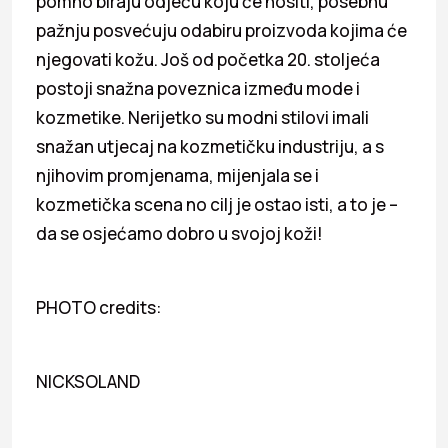
pomno biraju odjeću koju će nositi, posebnu
pažnju posvećuju odabiru proizvoda kojima će
njegovati kožu. Još od početka 20. stoljeća
postoji snažna poveznica između mode i
kozmetike. Nerijetko su modni stilovi imali
snažan utjecaj na kozmetičku industriju, a s
njihovim promjenama, mijenjala se i
kozmetička scena no cilj je ostao isti, a to je –
da se osjećamo dobro u svojoj koži!
PHOTO credits:
NICKSOLAND