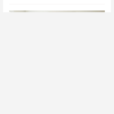
BEAUTY & HEALTH
Klimatizacija i zdravlje: kako zaštititi kožu, oči i disajne
puteve tokom ljeta
27. July 2026.