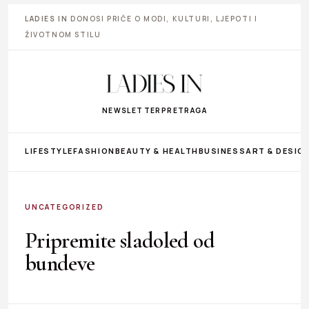
LADIES IN
DONOSI PRIČE O MODI, KULTURI, LJEPOTI I
ŽIVOTNOM STILU
NEWSLETTER
PRETRAGA
LIFESTYLE
FASHION
BEAUTY & HEALTH
BUSINESS
ART & DESIG
UNCATEGORIZED
Pripremite sladoled od
bundeve