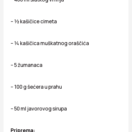
– ½ kašičice cimeta
– ¼ kašičica muškatnog oraščića
– 5 žumanaca
– 100 g šećera u prahu
– 50 ml javorovog sirupa
Priprema: