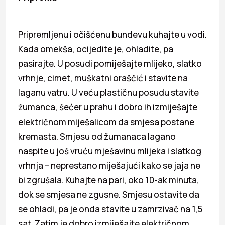
Pripremljenu i očišćenu bundevu kuhajte u vodi.
Kada omekša, ocijedite je, ohladite, pa
pasirajte. U posudi pomiješajte mlijeko, slatko
vrhnje, cimet, muškatni oraščić i stavite na
laganu vatru. U veću plastičnu posudu stavite
žumanca, šećer u prahu i dobro ih izmiješajte
električnom miješalicom da smjesa postane
kremasta. Smjesu od žumanaca lagano
naspite u još vruću mješavinu mlijeka i slatkog
vrhnja – neprestano miješajući kako se jaja ne
bi zgrušala. Kuhajte na pari, oko 10-ak minuta,
dok se smjesa ne zgusne. Smjesu ostavite da
se ohladi, pa je onda stavite u zamrzivač na 1,5
sat. Zatim je dobro izmiješajte električnom