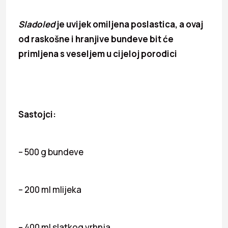
Sladoled
je uvijek omiljena poslastica, a ovaj
od raskošne i hranjive bundeve bit će
primljena s veseljem u cijeloj porodici
Sastojci:
– 500 g bundeve
– 200 ml mlijeka
– 400 ml slatkog vrhnja