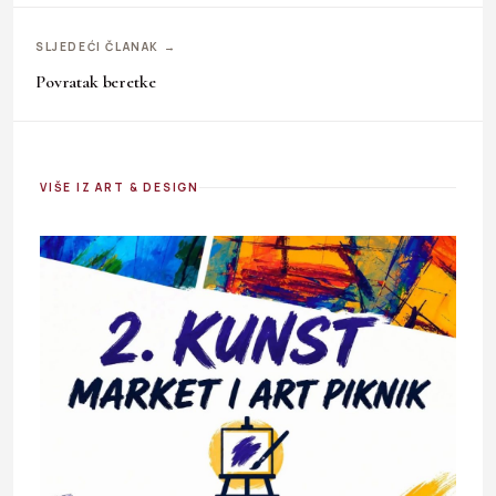
SLJEDEĆI ČLANAK →
Povratak beretke
VIŠE IZ ART & DESIGN