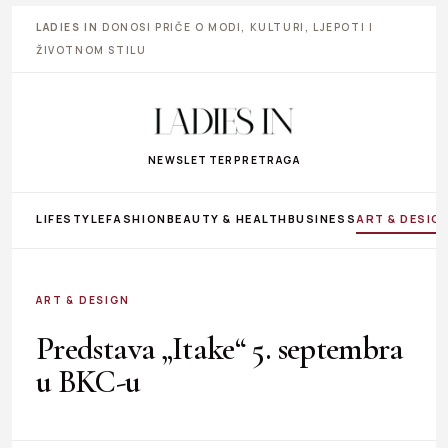
LADIES IN
DONOSI PRIČE O MODI, KULTURI, LJEPOTI I
ŽIVOTNOM STILU
NEWSLETTER
PRETRAGA
LIFESTYLE
FASHION
BEAUTY & HEALTH
BUSINESS
ART & DESIG
ART & DESIGN
Predstava „Itake“ 5. septembra
u BKC-u