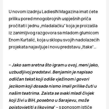
U novom izadnju LadiesIN Magazina imat ćete
priliku pored mnogobrojnih uspješnih priča
pročitati i jednu „mladalačku“ koja je proizašla
iz zanimljivog razgovora sa mladom glumicom
Enom Kurtalić, koja u sklopu svojih nadolazećih
projekata najavljuje i novu predstavu „Itake“…
–
Jako sam sretna što igram u ovoj, meni jako,
uzbudljivoj predstavi. Benjamin je napisao
odličan tekst koji odiše vježinom i govori
jezikom koji dosada nismo imali prilike čuti u
našim teatrima. Zaista se svaki mladi čivjek
koji živi u BiH, posebno u Sarajevu, može
poistovjetiti s likovima
“ – s ponosom ističe