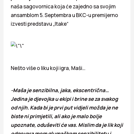
naša sagovornica koja će zajedno sa svojim
ansamblom 5. Septembra u BKC-u premijerno
izvesti predstavu „Itake“
Nešto više o liku koji igra, Maši…
-Maša je senzibilna, jaka, ekscentrična…
Jedina je djevojka u ekipi i brine se za svakog
od njih. Kada bi je prvi put vidjeli možda je ne
biste ni primjetili, ali ako je malo bolje
upoznate, oduševiti će vas. Mislim da je lik koji
odgovara mom glumačkom senzibilitetu i