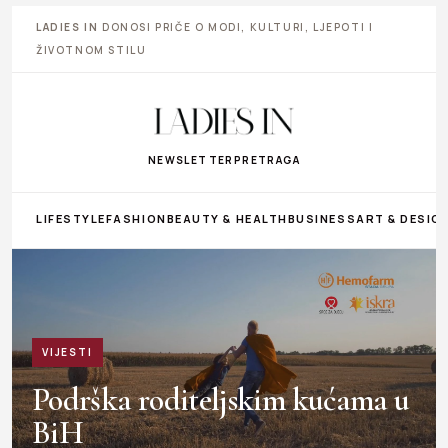
LADIES IN
DONOSI PRIČE O MODI, KULTURI, LJEPOTI I
ŽIVOTNOM STILU
NEWSLETTER
PRETRAGA
LIFESTYLE
FASHION
BEAUTY & HEALTH
BUSINESS
ART & DESIG
VIJESTI
Podrška roditeljskim kućama u
BiH