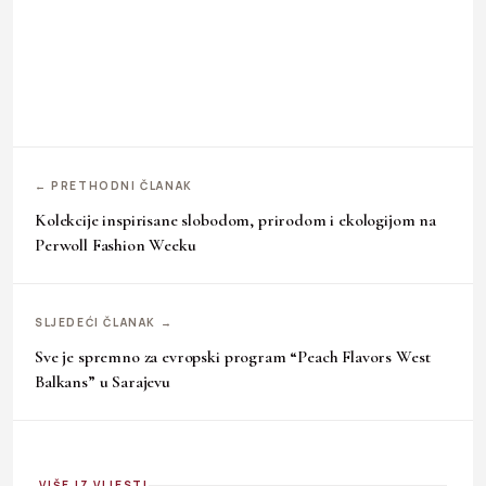
← PRETHODNI ČLANAK
Kolekcije inspirisane slobodom, prirodom i ekologijom na
Perwoll Fashion Weeku
SLJEDEĆI ČLANAK →
Sve je spremno za evropski program “Peach Flavors West
Balkans” u Sarajevu
VIŠE IZ VIJESTI