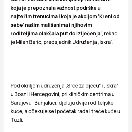
koja je prepoznala važnost podrške u
najtežim trenucima i koja je akcijom ‘Kreni od
sebe’ našim mališanima i njihovim
roditeljima olakšala put do izlječenja”,
rekao
je Milan Berić, predsjednik Udruženja „Iskra“.
Pod okriljem udruženja „Srce za djecu“ i „Iskra“
u Bosni i Hercegovini, pri kliničkim centrima u
Sarajevu i Banjaluci, djeluju dvije roditeljske
kuće, a očekuje se i početak rada i treće kuće u
Tuzli.