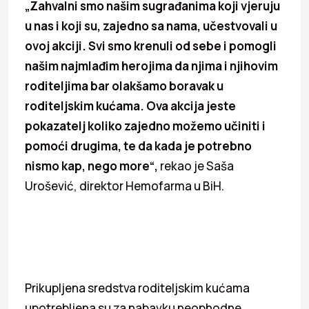
„Zahvalni smo našim sugrađanima koji vjeruju
u nas i koji su, zajedno sa nama, učestvovali u
ovoj akciji. Svi smo krenuli od sebe i pomogli
našim najmlađim herojima da njima i njihovim
roditeljima bar olakšamo boravak u
roditeljskim kućama. Ova akcija jeste
pokazatelj koliko zajedno možemo učiniti i
pomoći drugima, te da kada je potrebno
nismo kap, nego more“,
rekao je Saša
Urošević, direktor Hemofarma u BiH.
Prikupljena sredstva roditeljskim kućama
upotrebljena su za nabavku neophodne