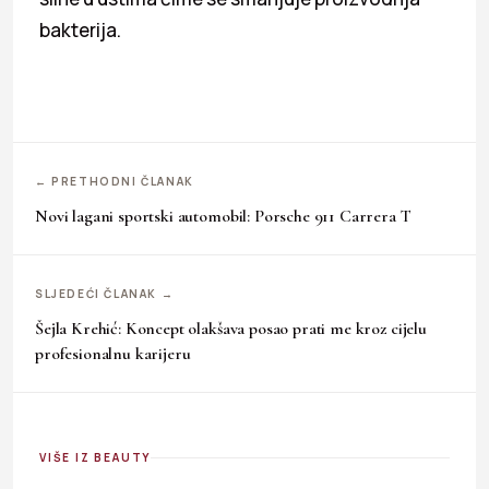
bakterija.
← PRETHODNI ČLANAK
Novi lagani sportski automobil: Porsche 911 Carrera T
SLJEDEĆI ČLANAK →
Šejla Krehić: Koncept olakšava posao prati me kroz cijelu
profesionalnu karijeru
VIŠE IZ BEAUTY