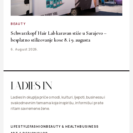
BEAUTY
Schwarzkopf Hair Lab karavan stiže u Sarajevo –
besplatno stilizovanje kose 8. i 9. augusta
6. August 2026.
Ladies In okuplja priče o modi, kulturi, ljepoti, businessu i
svakodnevnim temama koje inspirišu, informišu i prate
ritam savremene žene.
LIFESTYLE
FASHION
BEAUTY & HEALTH
BUSINESS