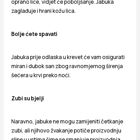
oprano lice, vidjet će poboljšanje. Jabuka
zaglađuje i hrani kožu lica.
Bolje ćete spavati
Jabuka prije odlaska u krevet će vam osigurati
miran i dubok san zbog ravnomjernog širenja
šećera u krvi preko noći.
Zubi su bjelji
Naravno, jabuke ne mogu zamijeniti četkanje
zubi, ali njihovo žvakanje potiče proizvodnju
sline u ustima čime se smanjuje proizvodnja