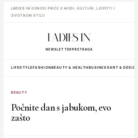
LADIES IN
DONOSI PRIČE O MODI, KULTURI, LJEPOTI I
ŽIVOTNOM STILU
NEWSLETTER
PRETRAGA
LIFESTYLE
FASHION
BEAUTY & HEALTH
BUSINESS
ART & DESIG
BEAUTY
Počnite dan s jabukom, evo
zašto