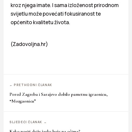
kroz njega imate. I sama izloženost prirodnom
svijetlu može povećati fokusiranost te
općenito kvalitetu života.
(Zadovoljna.hr)
← PRETHODNI ČLANAK
Pored Zagreba i Sarajevo dobilo pametnu igraonicu,
“Mozgaonicu”
SLJEDEĆI ČLANAK →
Kako nositi dvije jarke boje na očima?