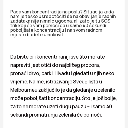
Pada vam koncentracija na poslu? Situacija kada
nam je teško usredotočiti se na obavljanje radnih
zadataka nije nimalo ugodna, ali zato je tu SOS
trik koji će vam pomoći da u samo 40 sekundi
poboljšate koncentraciju i na svom radnom
mjestu budete učinkoviti
Da biste bili koncentriraniji sve što morate
napraviti jest otići do najbližeg prozora,
pronaći drvo, park ili livadu i gledati u njih neko
vrijeme. Naime, istraživanje Sveučilišta u
Melbourneu zaključilo je da gledanje u zelenilo
može poboljšati koncentraciju. Što je još bolje,
za to ne morate uzeti dugu pauzu – i samo 40
sekundi promatranja zelenila će pomoći.