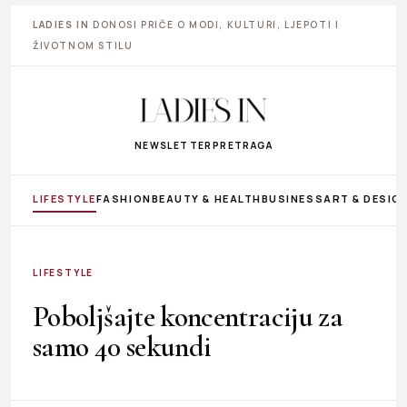
LADIES IN
DONOSI PRIČE O MODI, KULTURI, LJEPOTI I
ŽIVOTNOM STILU
NEWSLETTER
PRETRAGA
LIFESTYLE
FASHION
BEAUTY & HEALTH
BUSINESS
ART & DESIG
LIFESTYLE
Poboljšajte koncentraciju za
samo 40 sekundi