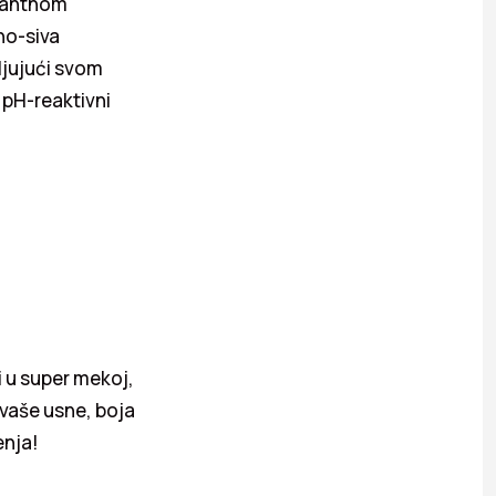
amantnom
no-siva
ljujući svom
 pH-reaktivni
i u super mekoj,
e vaše usne, boja
enja!