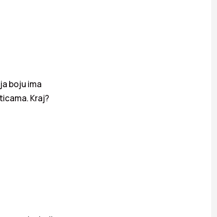
nja boju ima
ticama. Kraj?