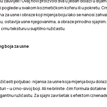
su zauvijek! Ovaj novi proizvod dva u jedan dolazi u dij
ači poglede u svakom kozmetičkom koferu ili u pokretu. Cr
a za usne i obraze koji mijenja boju lako se nanosi zahva
u, ostavlja usne njegovanima, a obraze prirodno sjajnim.
 crnu teksturu u suptilno ružičastu.
g boja za usne
užičasti poljubac: nijansa za usne koja mijenja boju dolaz
ri – u crno-sivoj boji. Ali ne brinite: čim formula dotakn
egantnu ružičastu. Za sjajni završetak s efektom iznenađ