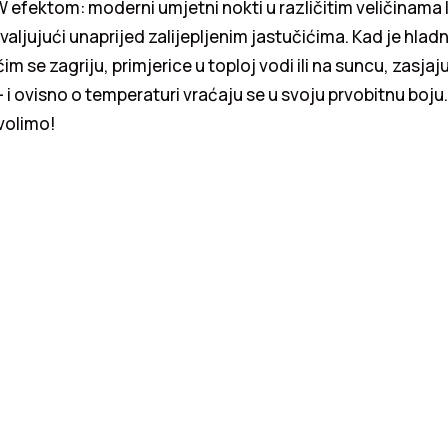
efektom: moderni umjetni nokti u različitim veličinama 
valjujući unaprijed zalijepljenim jastučićima. Kad je hladn
čim se zagriju, primjerice u toploj vodi ili na suncu, zasjaj
– i ovisno o temperaturi vraćaju se u svoju prvobitnu boju.
volimo!