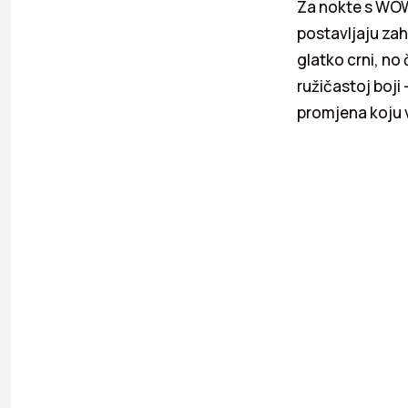
Za nokte s WOW 
postavljaju zah
glatko crni, no 
ružičastoj boji 
promjena koju 