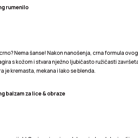
ng rumenilo
 u crno? Nema šanse! Nakon nanošenja, crna formula ovog
agira s kožom i stvara nježno ljubičasto ružičasti završet
a je kremasta, mekana i lako se blenda.
g balzam za lice & obraze