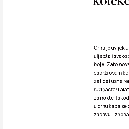
Crna je uvijek 
uljepšali svako
boje! Zato nov
sadrži osam ko
za lice i usne r
ružičaste! I ala
za nokte takođe
u crnu kada se 
zabavu i iznena