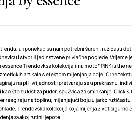
u trendu, ali ponekad su nam potrebni šareni, ružičasti det
dnevicu i stvorili jedinstvene privlačne poglede. Vrijeme 
a essence Trendovksa kolekcija ima moto* PINK is the n
zmetičkih artikala s efektom mijenjanja boje! Crne teks
eagiraju na pH-vrijednost i pretvaraju se u prekrasnu, indi
ti kao što su kist za puder, spužvica za šminkanje, Click &
r reagiraju na toplinu, mijenjajući boju u jarko ružičastu
ohlade. Trendovska kolekcija koja mijenja život sigurno 
đenja svakoj rutini ljepote!