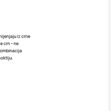
ijenjaju iz crne
e crn – ne
kombinacija
oktiju.