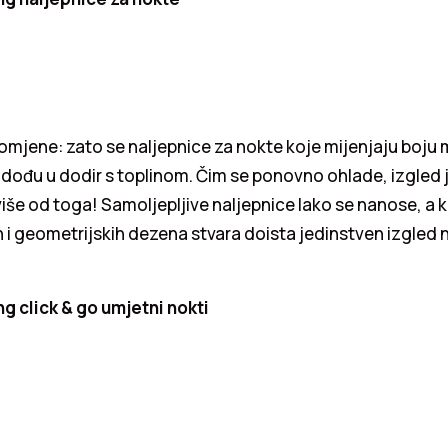
romjene: zato se naljepnice za nokte koje mijenjaju boju m
 dođu u dodir s toplinom. Čim se ponovno ohlade, izgled j
iše od toga! Samoljepljive naljepnice lako se nanose, a 
h i geometrijskih dezena stvara doista jedinstven izgled n
g click & go umjetni nokti