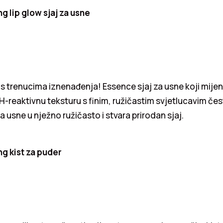
g lip glow sjaj za usne
a s trenucima iznenađenja! Essence sjaj za usne koji mije
H-reaktivnu teksturu s finim, ružičastim svjetlucavim čes
ra usne u nježno ružičasto i stvara prirodan sjaj.
g kist za puder