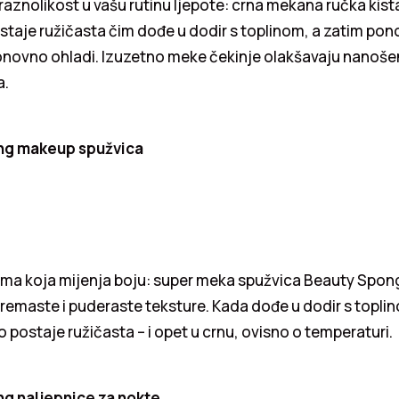
 raznolikost u vašu rutinu ljepote: crna mekana ručka kist
staje ružičasta čim dođe u dodir s toplinom, a zatim po
onovno ohladi. Izuzetno meke čekinje olakšavaju nanošen
a.
ng makeup spužvica
a koja mijenja boju: super meka spužvica Beauty Spon
kremaste i puderaste teksture. Kada dođe u dodir s topli
postaje ružičasta – i opet u crnu, ovisno o temperaturi.
g naljepnice za nokte