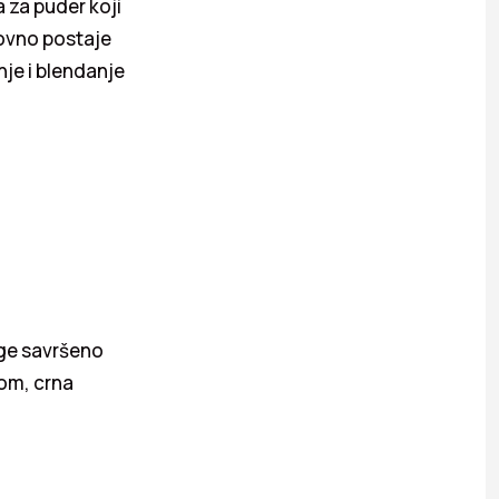
a za puder koji
novno postaje
je i blendanje
ge savršeno
nom, crna