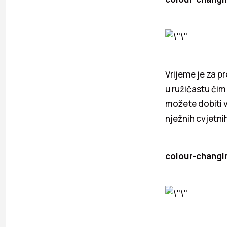
Vrijeme je za p
u ružičastu čim
možete dobiti v
nježnih cvjetni
colour-changin