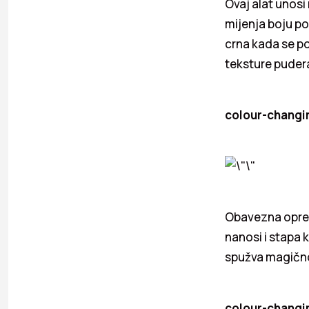
Ovaj alat unosi
mijenja boju po
crna kada se p
teksture puder
colour-changi
Obavezna oprem
nanosi i stapa 
spužva magično 
colour-changin