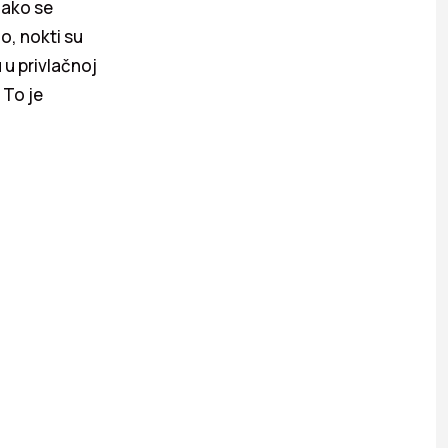
lako se
o, nokti su
u u privlačnoj
 To je