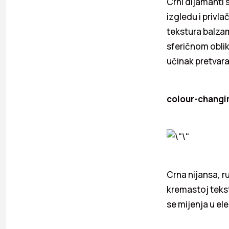
Crni dijamanti 
izgledu i privl
tekstura balzam
sferičnom oblik
učinak pretvara
colour-changin
Crna nijansa, r
kremastoj tekstu
se mijenja u el