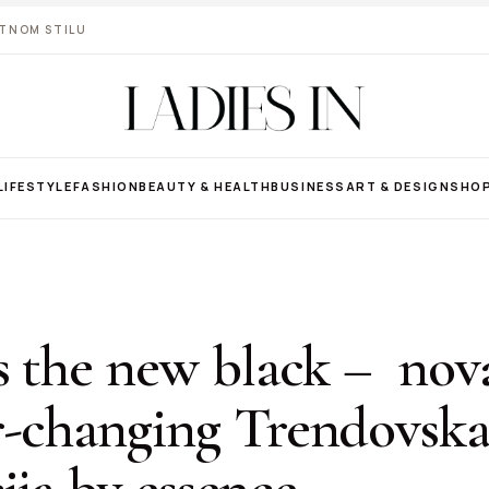
VOTNOM STILU
LIFESTYLE
FASHION
BEAUTY & HEALTH
BUSINESS
ART & DESIGN
SHO
s the new black – nov
r-changing Trendovsk
ija by essence