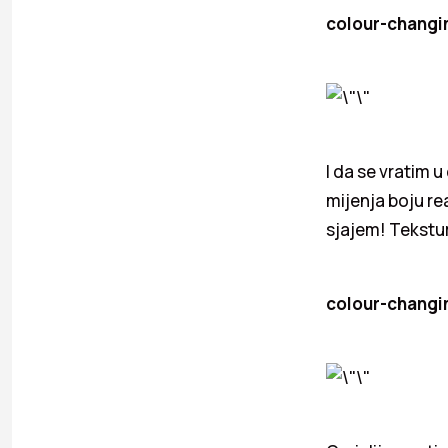
colour-changi
I da se vratim
mijenja boju re
sjajem! Tekstur
colour-changin