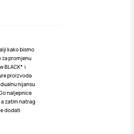
alji kako bismo
je za promjenu
ew BLACK* i
ture proizvoda
vidualnu nijansu
 Go naljepnice
, a zatim natrag
će dodati