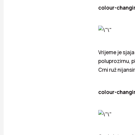
colour-changin
Vrijeme je sjaj
poluprozirnu, p
Crni ruž nijansi
colour-changin