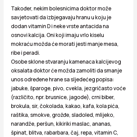
Također, nekim bolesnicima doktor može
savjetovati da izbjegavaju hranu u koju je
dodan vitamin D i neke vrste antacida na
osnovi kalcija. Oni koji imaju vrlo kiselu
mokraću možda će morati jesti manje mesa,
ribe i peradi.
Osobe sklone stvaranju kamenaca kalcijevog
oksalata doktor će možda zamoliti da smanje
unos određene hrane sa sljedećeg popisa:
jabuke, šparoge, pivo, cvekla, jezgričasto voće
(različito, npr. brusnice, jagode), crni biber,
brokula, sir, čokolada, kakao, kafa, kola pića,
raštika, smokve, grožđe, sladoled, mlijeko,
narandže, peršun, kikiriki maslac, ananas,
špinat, blitva, rabarbara, čaj, repa, vitamin C,