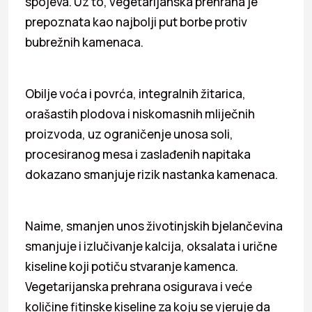
spojeva. Uz to, vegetarijanska prehrana je
prepoznata kao najbolji put borbe protiv
bubrežnih kamenaca.
Obilje voća i povrća, integralnih žitarica,
orašastih plodova i niskomasnih mliječnih
proizvoda, uz ograničenje unosa soli,
procesiranog mesa i zaslađenih napitaka
dokazano smanjuje rizik nastanka kamenaca.
Naime, smanjen unos životinjskih bjelančevina
smanjuje i izlučivanje kalcija, oksalata i urične
kiseline koji potiču stvaranje kamenca.
Vegetarijanska prehrana osigurava i veće
količine fitinske kiseline za koju se vjeruje da