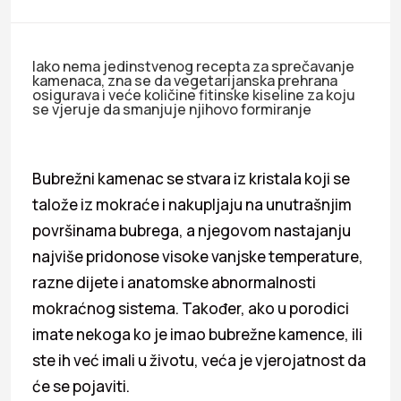
Iako nema jedinstvenog recepta za sprečavanje
kamenaca, zna se da vegetarijanska prehrana
osigurava i veće količine fitinske kiseline za koju
se vjeruje da smanjuje njihovo formiranje
Bubrežni kamenac se stvara iz kristala koji se
talože iz mokraće i nakupljaju na unutrašnjim
površinama bubrega, a njegovom nastajanju
najviše pridonose visoke vanjske temperature,
razne dijete i anatomske abnormalnosti
mokraćnog sistema. Također, ako u porodici
imate nekoga ko je imao bubrežne kamence, ili
ste ih već imali u životu, veća je vjerojatnost da
će se pojaviti.