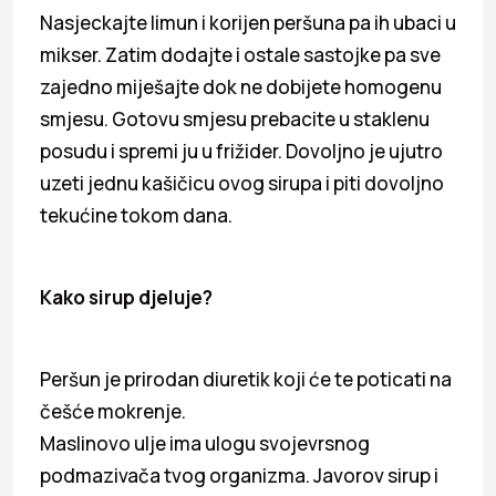
Nasjeckajte limun i korijen peršuna pa ih ubaci u
mikser. Zatim dodajte i ostale sastojke pa sve
zajedno miješajte dok ne dobijete homogenu
smjesu. Gotovu smjesu prebacite u staklenu
posudu i spremi ju u frižider. Dovoljno je ujutro
uzeti jednu kašičicu ovog sirupa i piti dovoljno
tekućine tokom dana.
Kako sirup djeluje?
Peršun je prirodan diuretik koji će te poticati na
češće mokrenje.
Maslinovo ulje ima ulogu svojevrsnog
podmazivača tvog organizma. Javorov sirup i