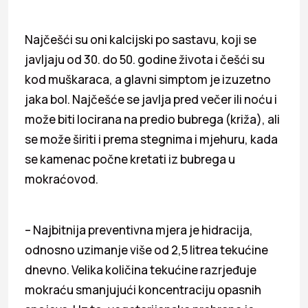
Najčešći su oni kalcijski po sastavu, koji se
javljaju od 30. do 50. godine života i češći su
kod muškaraca, a glavni simptom je izuzetno
jaka bol. Najčešće se javlja pred večer ili noću i
može biti locirana na predio bubrega (križa), ali
se može širiti i prema stegnima i mjehuru, kada
se kamenac počne kretati iz bubrega u
mokraćovod.
– Najbitnija preventivna mjera je hidracija,
odnosno uzimanje više od 2,5 litrea tekućine
dnevno. Velika količina tekućine razrjeđuje
mokraću smanjujući koncentraciju opasnih