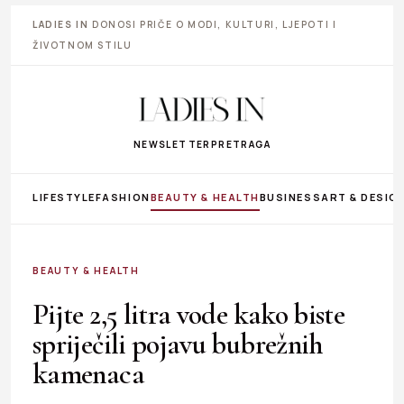
LADIES IN
DONOSI PRIČE O MODI, KULTURI, LJEPOTI I
ŽIVOTNOM STILU
NEWSLETTER
PRETRAGA
LIFESTYLE
FASHION
BEAUTY & HEALTH
BUSINESS
ART & DESIG
BEAUTY & HEALTH
Pijte 2,5 litra vode kako biste
spriječili pojavu bubrežnih
kamenaca