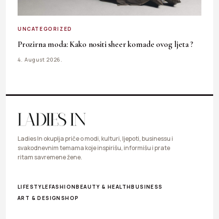
UNCATEGORIZED
Prozirna moda: Kako nositi sheer komade ovog ljeta ?
4. August 2026.
Ladies In okuplja priče o modi, kulturi, ljepoti, businessu i
svakodnevnim temama koje inspirišu, informišu i prate
ritam savremene žene.
LIFESTYLE
FASHION
BEAUTY & HEALTH
BUSINESS
ART & DESIGN
SHOP