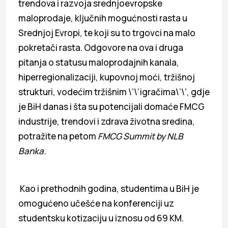
trendova i razvoja srednjoevropske
maloprodaje, ključnih mogućnosti rasta u
Srednjoj Evropi, te koji su to trgovci na malo
pokretači rasta. Odgovore na ova i druga
pitanja o statusu maloprodajnih kanala,
hiperregionalizaciji, kupovnoj moći, tržišnoj
strukturi, vodećim tržišnim \’\’igračima\’\’, gdje
je BiH danas i šta su potencijali domaće FMCG
industrije, trendovi i zdrava životna sredina,
potražite na petom
FMCG Summit by NLB
Banka.
Kao i prethodnih godina, studentima u BiH je
omogućeno učešće na konferenciji uz
studentsku kotizaciju u iznosu od 69 KM.