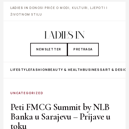
LADIES IN
DONOSI PRIČE O MODI, KULTURI, LJEPOTI I
ŽIVOTNOM STILU
NEWSLETTER
PRETRAGA
LIFESTYLE
FASHION
BEAUTY & HEALTH
BUSINESS
ART & DESIG
UNCATEGORIZED
Peti FMCG Summit by NLB
Banka u Sarajevu – Prijave u
toku