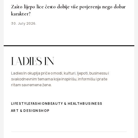
Zašto lijepo lice često dobije više povjerenja nego dobar
karakter?
30. July 2026.
Ladies In okuplja priče o modi, kulturi, ljepoti, businessu i
svakodnevnim temama koje inspirišu, informišu i prate
ritam savremene žene.
LIFESTYLE
FASHION
BEAUTY & HEALTH
BUSINESS
ART & DESIGN
SHOP