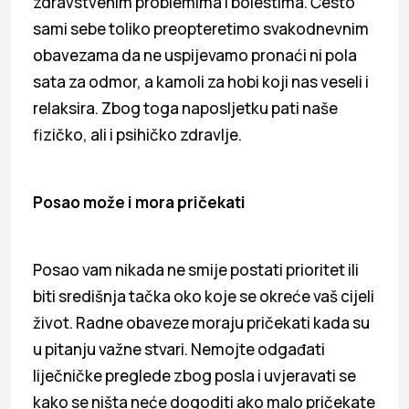
zdravstvenim problemima i bolestima. Često
sami sebe toliko preopteretimo svakodnevnim
obavezama da ne uspijevamo pronaći ni pola
sata za odmor, a kamoli za hobi koji nas veseli i
relaksira. Zbog toga naposljetku pati naše
fizičko, ali i psihičko zdravlje.
Posao može i mora pričekati
Posao vam nikada ne smije postati prioritet ili
biti središnja tačka oko koje se okreće vaš cijeli
život. Radne obaveze moraju pričekati kada su
u pitanju važne stvari. Nemojte odgađati
liječničke preglede zbog posla i uvjeravati se
kako se ništa neće dogoditi ako malo pričekate