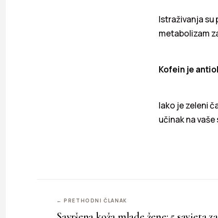
Istraživanja su
metabolizam za
Kofein je anti
Iako je zeleni 
učinak na vaše 
← PRETHODNI ČLANAK
Savršena koža mlade žene: 5 savjeta za 