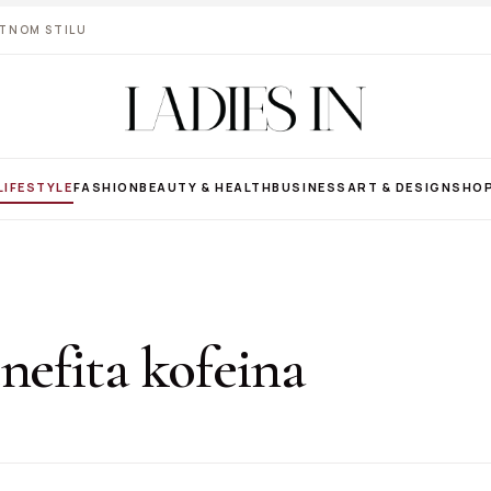
VOTNOM STILU
LIFESTYLE
FASHION
BEAUTY & HEALTH
BUSINESS
ART & DESIGN
SHO
nefita kofeina