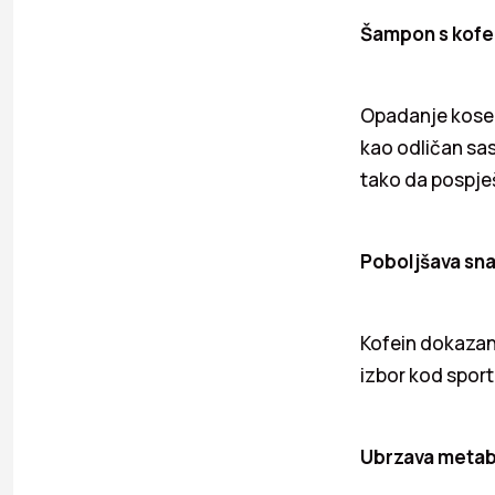
Šampon s kofe
Opadanje kose j
kao odličan sas
tako da pospješ
Poboljšava snag
Kofein dokazano
izbor kod sport
Ubrzava meta