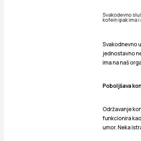
Svakodevno sluša
kofein ipak ima i
Svakodnevno u 
jednostavno ne 
ima na naš org
Poboljšava kon
Održavanje konc
funkcionira ka
umor. Neka istr