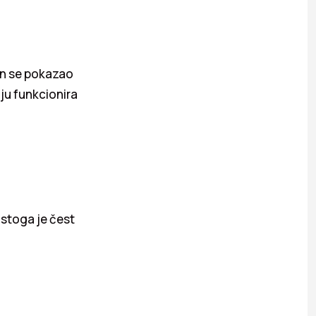
in se pokazao
ju funkcionira
 stoga je čest