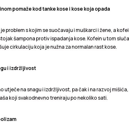
inom pomaže kod tanke kose i kose koja opada
e problem s kojim se suočavaju i muškarci i žene, a kofe
tojak šampona protiv ispadanja kose. Kofein u tom sluča
uje cirkulaciju koja je nužna za normalan rast kose.
u i izdržljivost
 utječe na snagu i izdržljivost, pa čak i na razvoj mišića,
aša koji svakodnevno treniraju po nekoliko sati.
bolizam