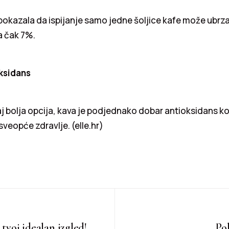
 pokazala da ispijanje samo jedne šoljice kafe može ubrza
 čak 7%.
oksidans
čaj bolja opcija, kava je podjednako dobar antioksidans ko
sveopće zdravlje. (elle.hr)
tvoj idealan izgled!
Po