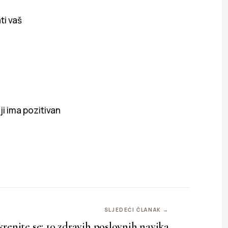
ti vaš
ji ima pozitivan
SLJEDEĆI ČLANAK →
krenite se: 10 zdravih poslovnih navika