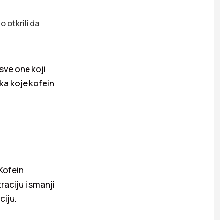
 otkrili da
sve one koji
aka koje kofein
 Kofein
aciju i smanji
ciju.