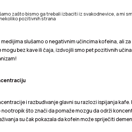
mo zašto bismo ga trebali izbaciti iz svakodnevice, a mi smo
 nekoliko pozitivnih strana
medijima slušamo o negativnim učincima kofeina, ali za 
mogu bez kave ili čaja, izdvojili smo pet pozitivnih učin
anizam!
centraciju
entracije i razbuđivanje glavni su razlozi ispijanja kafe.
o nootropik što znači da pomaže mozgu da održi koncentr
aživanja su čak pokazala da kofein može spriječiti demen