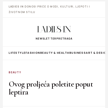
LADIES IN
DONOSI PRIČE O MODI, KULTURI, LJEPOTI I
ŽIVOTNOM STILU
NEWSLETTER
PRETRAGA
LIFESTYLE
FASHION
BEAUTY & HEALTH
BUSINESS
ART & DESIG
BEAUTY
Ovog proljeća poletite poput
leptira