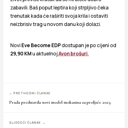
zabavili. Baš poput leptira koji strpljivo čeka
trenutak kada će raširiti svoja krila i ostaviti
neizbrisiv trag u novom danu koji dolazi.
Novi
Eve Become EDP
dostupan je po cijeni od
29,90 KM
u aktuelnoj
Avon brošuri
.
← PRETHODNI ČLANAK
Prada predstavila novi model mokasina za proljeće 2023.
SLJEDEĆI ČLANAK →