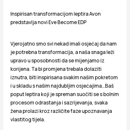
Inspirisan transformacijom leptira Avon
predstavlja novi Eve Become EDP
Vjerojatno smo svi nekad imali osjećaj da nam
je potrebna transformacija, a naša snaga leži
upravo u sposobnosti da se mijenjamo iz
korijena. Ta bi promjena trebala dolaziti
iznutra, biti inspirisana svakim našim pokretom
i u skladu s našim najdubljim osjećajima…Baš
poput leptira koji je spreman suočiti se s bolnim
procesom odrastanja i sazrijevanja, svaka
žena prolazi kroz različite faze upoznavanja
vlastitog tijela.