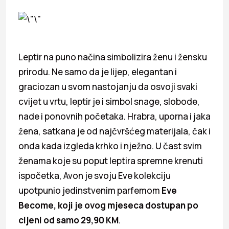
Leptir na puno načina simbolizira ženu i žensku
prirodu. Ne samo da je lijep, elegantan i
graciozan u svom nastojanju da osvoji svaki
cvijet u vrtu, leptir je i simbol snage, slobode,
nade i ponovnih početaka. Hrabra, uporna i jaka
žena, satkana je od najčvršćeg materijala, čak i
onda kada izgleda krhko i nježno. U čast svim
ženama koje su poput leptira spremne krenuti
ispočetka, Avon je svoju Eve kolekciju
upotpunio jedinstvenim parfemom
Eve
Become, koji je ovog mjeseca dostupan po
cijeni od samo 29,90 KM
.