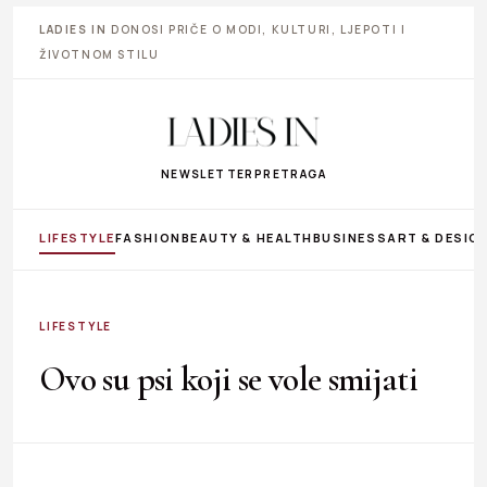
LADIES IN
DONOSI PRIČE O MODI, KULTURI, LJEPOTI I
ŽIVOTNOM STILU
NEWSLETTER
PRETRAGA
LIFESTYLE
FASHION
BEAUTY & HEALTH
BUSINESS
ART & DESIG
LIFESTYLE
Ovo su psi koji se vole smijati