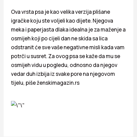
Ova vrsta psa je kao velika verzija plišane
igračke koju ste voljeli kao dijete. Njegova
meka i paperjasta dlaka idealna je za maženje a
osmijeh koji po cijeli dan ne skida sa lica
odstranit će sve vaše negativne misli kada vam
potrči u susret. Za ovog psa se kaže da mu se
osmijeh vidu u pogledu, odnosno da njegov
vedar duh izbija iz svake pore na njegovom
tijelu, piše ženskimagazin.rs