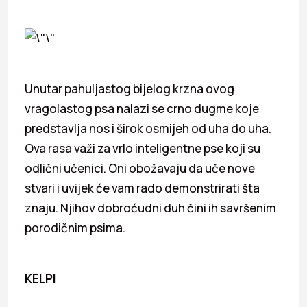
Unutar pahuljastog bijelog krzna ovog
vragolastog psa nalazi se crno dugme koje
predstavlja nos i širok osmijeh od uha do uha.
Ova rasa važi za vrlo inteligentne pse koji su
odlični učenici. Oni obožavaju da uče nove
stvari i uvijek će vam rado demonstrirati šta
znaju. Njihov dobroćudni duh čini ih savršenim
porodičnim psima.
KELPI