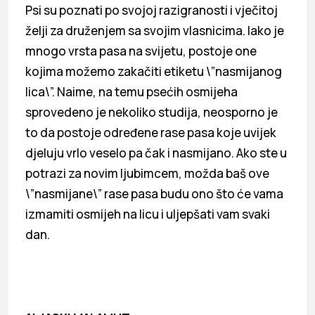
Psi su poznati po svojoj razigranosti i vječitoj
želji za druženjem sa svojim vlasnicima. Iako je
mnogo vrsta pasa na svijetu, postoje one
kojima možemo zakačiti etiketu \”nasmijanog
lica\”. Naime, na temu psećih osmijeha
sprovedeno je nekoliko studija, neosporno je
to da postoje određene rase pasa koje uvijek
djeluju vrlo veselo pa čak i nasmijano. Ako ste u
potrazi za novim ljubimcem, možda baš ove
\”nasmijane\” rase pasa budu ono što će vama
izmamiti osmijeh na licu i uljepšati vam svaki
dan.