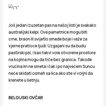
Još jedan izuzetan pas na našoj listi je svakako
australijski kelpi. Ove pametnice mogu biti
crne, braon ili svijetlo smeđe boje i važe za
vjerne pratioce ljudi. Uzgajani su da budu
pastirski psi, i kao takvi vole otvorene prostore
na kojima mogu da trče bez granica. Takođe
vrućina im ne smeta i čak i po najvećem Suncu
neće skidati osmeh sa lica ako ste vi voljni da
krenete u šetnju.
BELG
IJSKI OVČAR