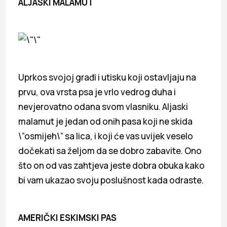
ALJASKI MALAMUT
Uprkos svojoj građi i utisku koji ostavljaju na
prvu, ova vrsta psa je vrlo vedrog duha i
nevjerovatno odana svom vlasniku. Aljaski
malamut je jedan od onih pasa koji ne skida
\”osmijeh\” sa lica, i koji će vas uvijek veselo
dočekati sa željom da se dobro zabavite. Ono
što on od vas zahtjeva jeste dobra obuka kako
bi vam ukazao svoju poslušnost kada odraste.
AMERIČKI ESKIMSKI PAS