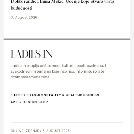
Doktorandica Enisa Mekić: Učenje koje otvara vrata
budućnosti
3. August 2026.
Ladies In okuplja priče o modi, kulturi, ljepoti, businessu i
svakodnevnim temama koje inspirišu, informišu i prate
ritam savremene žene.
LIFESTYLE
FASHION
BEAUTY & HEALTH
BUSINESS
ART & DESIGN
SHOP
ONLINE IZDANJE / 7. AUGUST 2026.