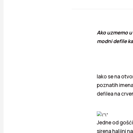
Ako uzmemo u o
modni defile k
Iako se na otvor
poznatih imena
defilea na crve
Jedne od gošći 
sirena haljini n