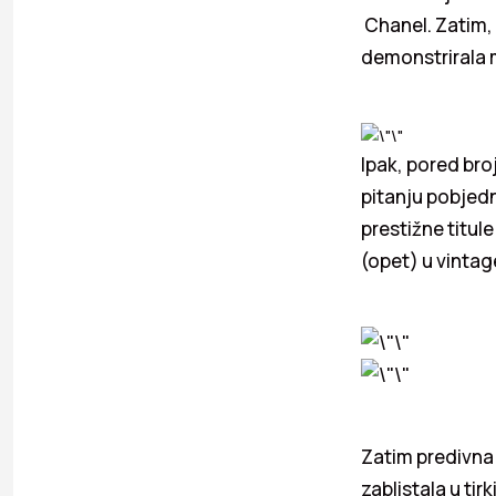
Chanel. Zatim, 
demonstrirala 
Ipak, pored broj
pitanju pobjedn
prestižne titul
(opet) u vintag
Zatim predivna 
zablistala u tir