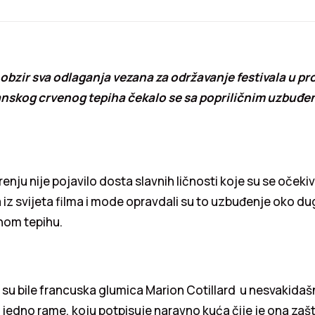
bzir sva odlaganja vezana za održavanje festivala u pro
anskog crvenog tepiha čekalo se sa popriličnim uzbuđe
enju nije pojavilo dosta slavnih ličnosti koje su se očeki
 iz svijeta filma i mode opravdali su to uzbuđenje oko d
nom tepihu.
su bile francuska glumica Marion Cotillard u nesvakidaš
a jedno rame, koju potpisuje naravno kuća čije je ona zašti