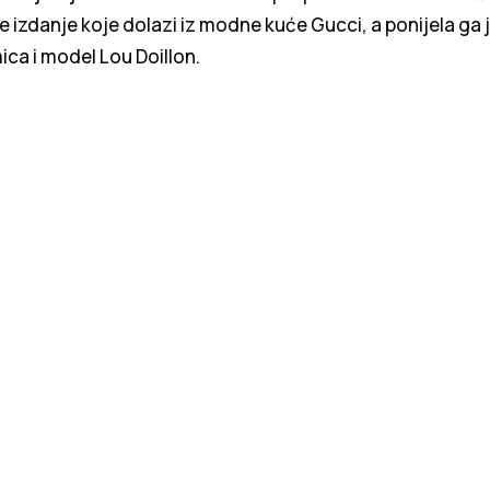
e izdanje koje dolazi iz modne kuće Gucci, a ponijela ga 
ica i model Lou Doillon.