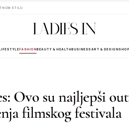
VOTNOM STILU
LIFESTYLE
FASHION
BEAUTY & HEALTH
BUSINESS
ART & DESIGN
SHO
: Ovo su najljepši outf
nja filmskog festivala