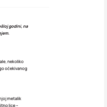
šloj godini, na
njem.
vale, nekoliko
ugo očekivanog
njoj metalik
tno lice –