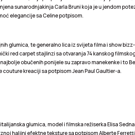
njena sunarodnjakinja Carla Bruni koja je u jendom pote
moć elegancije sa Celine potpisom.
nih glumica, te generalno lica iz svijeta filma i show bizz
ički red carpet stajlinzi sa otvaranja 74 kanskog filmskog
e najbolje obučenih ponijele su zapravo manekenke i to Be
e couture kreaciji sa potpisom Jean Paul Gaultier-a.
italijanska glumica, model i filmska režiserka Elisa Sedna
kiznoj haljini efektne teksture sa potpisom Alberte Ferretti 