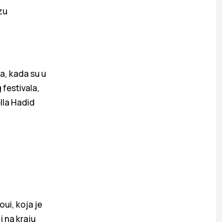
zu
-a, kada su u
 festivala,
lla Hadid
oui, koja je
i na kraju