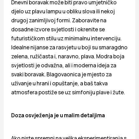
Dnevni boravak može biti pravo umjetničko
djelo uz plavu lampu u obliku slova ili nekoj
drugoj zanimljivoj formi. Zaboravite na
dosadne izvore svjetlosti i okrenite se
futurističkom stilu uz minimalnu intervenciju.
Idealne nijanse za rasvjetu u boji su smaragdno
zelena, ružičasta i, naravno, plava. Modra boja
svjetlosti je odvažna, ali i moderna ideja za
svaki boravak. Blagovaonica je mjesto za
uživanje u hrani i opuštanje, a baš takva
atmosfera postiže se uz simfoniju plave i žute.
Doza osvježenja je u malim detaljima
Ako niste spremni na velika eksperimentiranja s