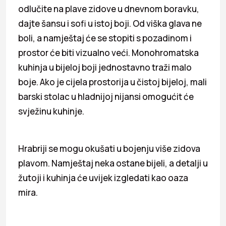
odlučite na plave zidove u dnevnom boravku,
dajte šansu i sofi u istoj boji. Od viška glava ne
boli, a namještaj će se stopiti s pozadinom i
prostor će biti vizualno veći. Monohromatska
kuhinja u bijeloj boji jednostavno traži malo
boje. Ako je cijela prostorija u čistoj bijeloj, mali
barski stolac u hladnijoj nijansi omogućit će
svježinu kuhinje.
Hrabriji se mogu okušati u bojenju više zidova
plavom. Namještaj neka ostane bijeli, a detalji u
žutoji i kuhinja će uvijek izgledati kao oaza
mira.