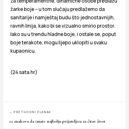
za temperamentne, dinamične osobe predlažu
žarke boje – u tom slučaju predlažemo da
sanitarije i namještaj budu što jednostavnijih,
ravnih linija, kako bi se vizualno smirio prostor.
Iako su u trendu hladne boje, i ostale se, poput
boje terakote, mogu lijepo uklopiti u svaku
kupaonicu.
(24 sata.hr)
← PRETHODNI ČLANAK
12 znakova da imate najbolju prijateljicu za čitav život