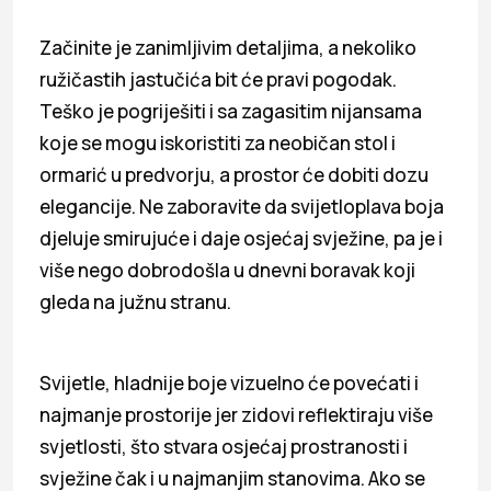
Začinite je zanimljivim detaljima, a nekoliko
ružičastih jastučića bit će pravi pogodak.
Teško je pogriješiti i sa zagasitim nijansama
koje se mogu iskoristiti za neobičan stol i
ormarić u predvorju, a prostor će dobiti dozu
elegancije. Ne zaboravite da svijetloplava boja
djeluje smirujuće i daje osjećaj svježine, pa je i
više nego dobrodošla u dnevni boravak koji
gleda na južnu stranu.
Svijetle, hladnije boje vizuelno će povećati i
najmanje prostorije jer zidovi reflektiraju više
svjetlosti, što stvara osjećaj prostranosti i
svježine čak i u najmanjim stanovima. Ako se