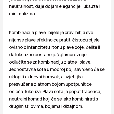
neutralnost, daje dojam elegancije, luksuza i
minimalizma.
Kombinacija plave i bijele je pravi hit, a sve
nijanse plave efektno će pratiti čistoću bijele,
ovisno o intenzitetu i tonu plave boje. Želite li
da luksuzno postane još glamuroznije,
odlučite se za kombinaciju zlatne i plave.
Jednostavna sofa u modroj boji savršeno će se
uklopiti u dnevni boravak, a svjetiljka
presvučena zlatnom bojom upotpunit će
osjećaj luksuza. Plava sofa je poput traperica,
neutralni komad koji će se lako kombinirati s
drugim stilovima, bojama i dizajnom.