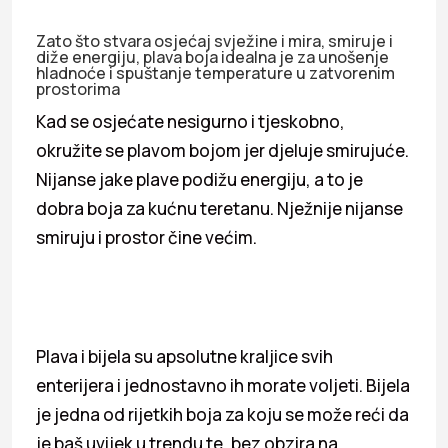
Zato što stvara osjećaj svježine i mira, smiruje i
diže energiju, plava boja idealna je za unošenje
hladnoće i spuštanje temperature u zatvorenim
prostorima
Kad se osjećate nesigurno i tjeskobno,
okružite se plavom bojom jer djeluje smirujuće.
Nijanse jake plave podižu energiju, a to je
dobra boja za kućnu teretanu. Nježnije nijanse
smiruju i prostor čine većim.
Plava i bijela su apsolutne kraljice svih
enterijera i jednostavno ih morate voljeti. Bijela
je jedna od rijetkih boja za koju se može reći da
je baš uvijek u trendu te, bez obzira na