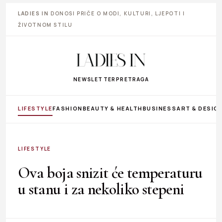
LADIES IN
DONOSI PRIČE O MODI, KULTURI, LJEPOTI I
ŽIVOTNOM STILU
NEWSLETTER
PRETRAGA
LIFESTYLE
FASHION
BEAUTY & HEALTH
BUSINESS
ART & DESIG
LIFESTYLE
Ova boja snizit će temperaturu
u stanu i za nekoliko stepeni