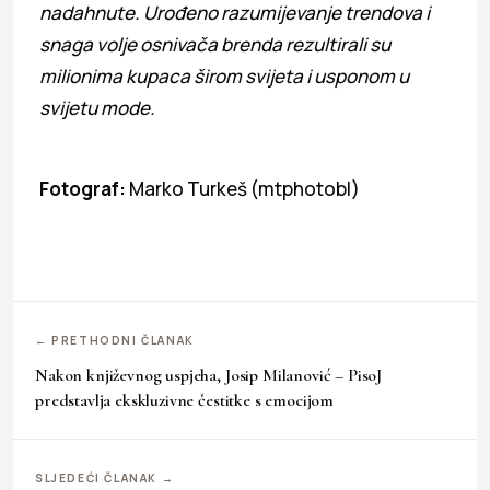
nadahnute. Urođeno razumijevanje trendova i
snaga volje osnivača brenda rezultirali su
milionima kupaca širom svijeta i usponom u
svijetu mode.
Fotograf:
Marko Turkeš (mtphotobl)
← PRETHODNI ČLANAK
Nakon književnog uspjeha, Josip Milanović – PisoJ
predstavlja ekskluzivne čestitke s emocijom
SLJEDEĆI ČLANAK →