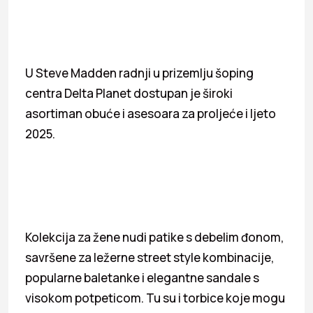
U Steve Madden radnji u prizemlju šoping
centra Delta Planet dostupan je široki
asortiman obuće i asesoara za proljeće i ljeto
2025.
Kolekcija za žene nudi patike s debelim đonom,
savršene za ležerne street style kombinacije,
popularne baletanke i elegantne sandale s
visokom potpeticom. Tu su i torbice koje mogu