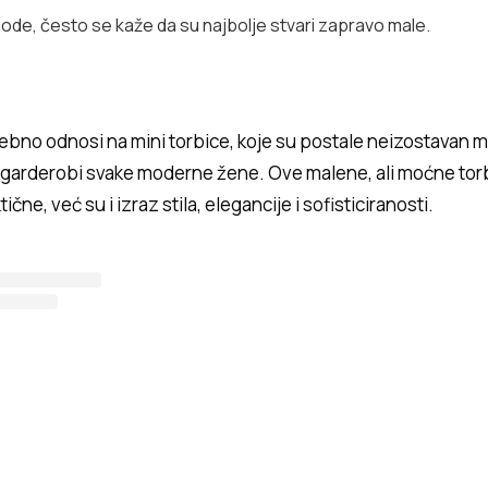
mode, često se kaže da su najbolje stvari zapravo male.
ebno odnosi na mini torbice, koje su postale neizostavan 
 garderobi svake moderne žene. Ove malene, ali moćne tor
čne, već su i izraz stila, elegancije i sofisticiranosti.