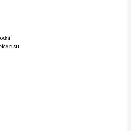
modni
bice nisu