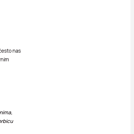
često nas
vnim
jnima,
orbicu