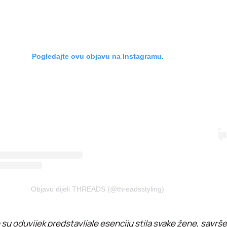
Pogledajte ovu objavu na Instagramu.
Objavu dijeli THREADS (@threadsstyling)
 su oduvijek predstavljale esenciju stila svake žene, savrš