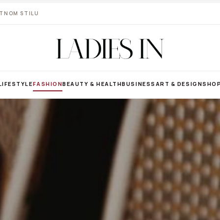
VOTNOM STILU
LIFESTYLE
FASHION
BEAUTY & HEALTH
BUSINESS
ART & DESIGN
SHO