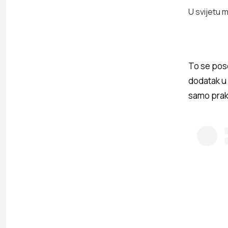
U svijetu 
To se pos
dodatak u
samo prakti