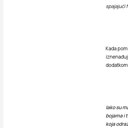
spajajući 
Kada pomi
iznenađuju
dodatkom 
Iako su ma
bojama i 
koja odra