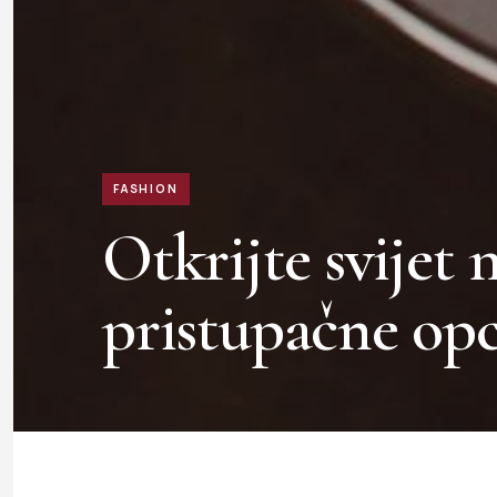
FASHION
Otkrijte svijet 
pristupačne opc