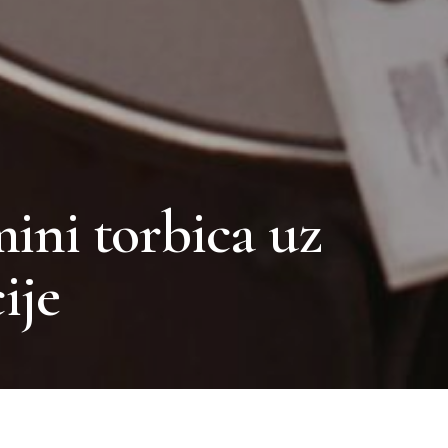
mini torbica uz
ije