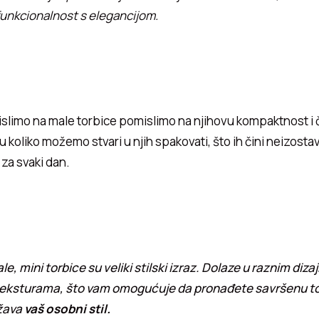
funkcionalnost s elegancijom.
slimo na male torbice pomislimo na njihovu kompaktnost i 
 koliko možemo stvari u njih spakovati, što ih čini neizosta
za svaki dan.
le, mini torbice su veliki stilski izraz. Dolaze u raznim diza
teksturama, što vam omogućuje da pronađete savršenu t
žava
vaš osobni stil.