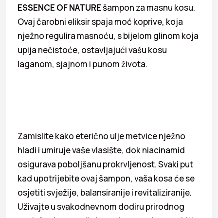
ESSENCE OF NATURE
šampon za masnu kosu.
Ovaj čarobni eliksir spaja moć koprive, koja
nježno regulira masnoću, s bijelom glinom koja
upija nečistoće, ostavljajući vašu kosu
laganom, sjajnom i punom života.
Zamislite kako eterično ulje metvice nježno
hladi i umiruje vaše vlasište, dok niacinamid
osigurava poboljšanu prokrvljenost. Svaki put
kad upotrijebite ovaj šampon, vaša kosa će se
osjetiti svježije, balansiranije i revitaliziranije.
Uživajte u svakodnevnom dodiru prirodnog