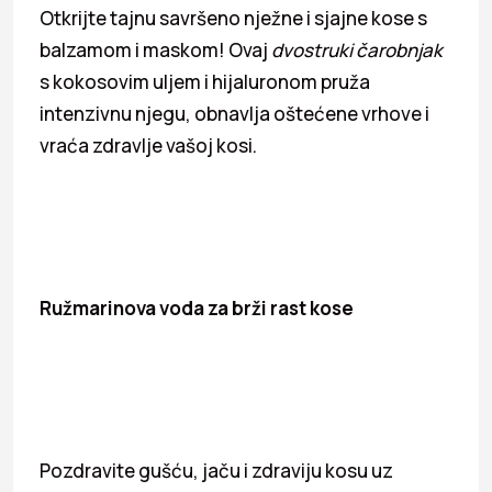
Otkrijte tajnu savršeno nježne i sjajne kose s
balzamom i maskom! Ovaj
dvostruki čarobnjak
s kokosovim uljem i hijaluronom pruža
intenzivnu njegu, obnavlja oštećene vrhove i
vraća zdravlje vašoj kosi.
Ružmarinova voda za brži rast kose
Pozdravite gušću, jaču i zdraviju kosu uz