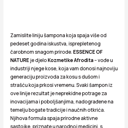
Zamislite liniju šampona koja spaja više od
pedeset godina iskustva, isprepletenog
čarobnom snagom prirode.
ESSENCE OF
NATURE
je djelo
Kozmetike Afrodita
– vođe u
industriji njege kose, koja vam donosi najnoviju
generaciju proizvoda za kosu s dušom i
strašću koja prkosi vremenu. Svaki šampon iz
ove linije rezultat je neprekidne potrage za
inovacijama i poboljšanjima, nadograđene na
temelju bogate tradicije i naučnih otkrića.
Njihova formula spaja prirodne aktivne
sastojke, priznate u narodnoj medicini, s