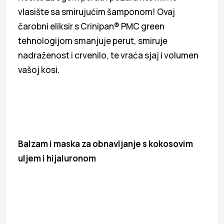
vlasište sa smirujućim šamponom! Ovaj
čarobni eliksir s Crinipan® PMC green
tehnologijom smanjuje perut, smiruje
nadraženost i crvenilo, te vraća sjaj i volumen
vašoj kosi.
Balzam i maska za obnavljanje s kokosovim
uljem i hijaluronom