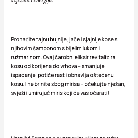
svježinu i energiju.
Pronađite tajnu bujnije, jače i sjajnije kose s
njihovim šamponom s bijelim lukom i
ružmarinom. Ovaj čarobni eliksir revitalizira
kosu od korijena do vrhova – smanjuje
ispadanje, potiče rast i obnavlja oštećenu
kosu. I ne brinite zbog mirisa – očekujte nježan,
svježi i umirujuć miris koji će vas očarati!