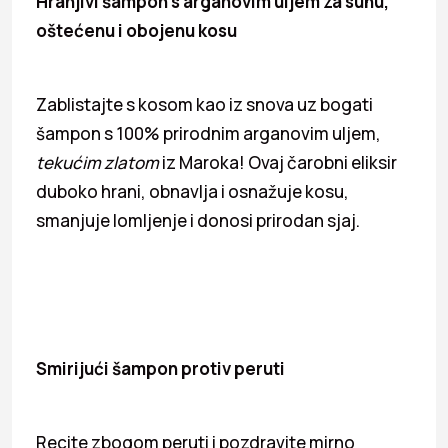
Hranjivi šampon s arganovim uljem za suhu,
oštećenu i obojenu kosu
Zablistajte s kosom kao iz snova uz bogati
šampon s 100% prirodnim arganovim uljem,
tekućim zlatom
iz Maroka! Ovaj čarobni eliksir
duboko hrani, obnavlja i osnažuje kosu,
smanjuje lomljenje i donosi prirodan sjaj.
Smirijući šampon protiv peruti
Recite zbogom peruti i pozdravite mirno