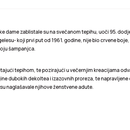
ke dame zablistale su na svečanom tepihu, uoči 95. dodj
lesu- koji prvi put od 1961. godine, nije bio crvene boje,
boju šampanjca.
etajući tepihom, te pozirajući u večernjim kreacijama odv
ljine dubokih dekoltea i izazovnih proreza, te napravljen
 su naglašavale njihove ženstvene adute.