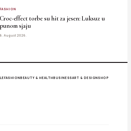
FASHION
Croc-effect torbe su hit za jesen: Luksuz u
punom sjaju
6. August 2026.
LE
FASHION
BEAUTY & HEALTH
BUSINESS
ART & DESIGN
SHOP