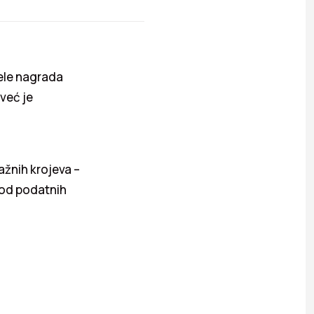
ele nagrada
 već je
ažnih krojeva –
e od podatnih