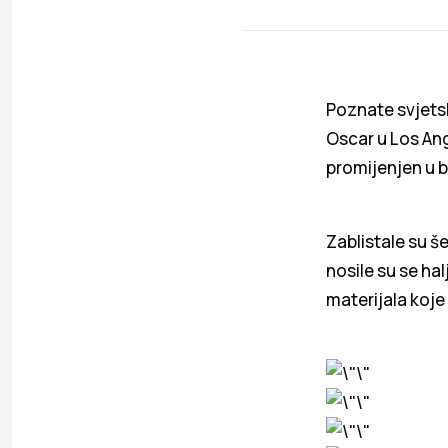
Poznate svjets
Oscar u Los Ange
promijenjen u 
Zablistale su š
nosile su se ha
materijala koje