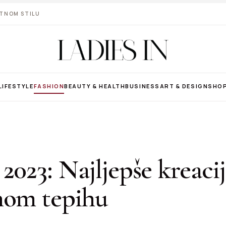
VOTNOM STILU
LIFESTYLE
FASHION
BEAUTY & HEALTH
BUSINESS
ART & DESIGN
SHO
2023: Najljepše kreaci
nom tepihu