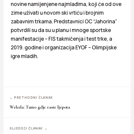
novine namijenjene najmlađima, koji će od ove
zime uživati u novom ski vrtiću i brojnim
zabavnim trkama. Predstavnici OC “Jahorina”
potvrdili su da su u planu i mnoge sportske
manifestacije – FIS takmičenja i test trke, a
2019. godine i organizacija EYOF – Olimpijske
igre mladih.
← PRETHODNI ČLANAK
Weleda: Tamo gdje raste ljepota
SLJEDEĆI ČLANAK →