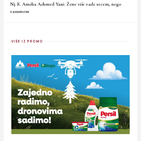
Nj. E. Amelia Achmed Yani: Žene više rade srcem, nego
razumom
VIŠE IZ PROMO