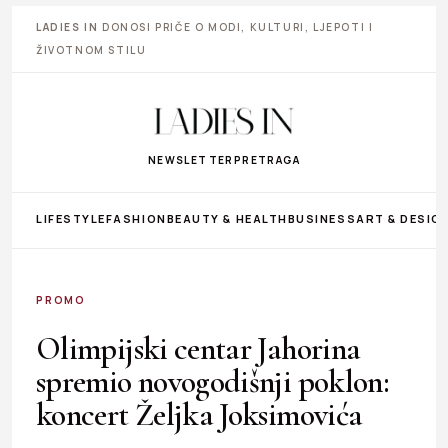
LADIES IN
DONOSI PRIČE O MODI, KULTURI, LJEPOTI I
ŽIVOTNOM STILU
NEWSLETTER
PRETRAGA
LIFESTYLE
FASHION
BEAUTY & HEALTH
BUSINESS
ART & DESIG
PROMO
Olimpijski centar Jahorina
spremio novogodišnji poklon:
koncert Željka Joksimovića