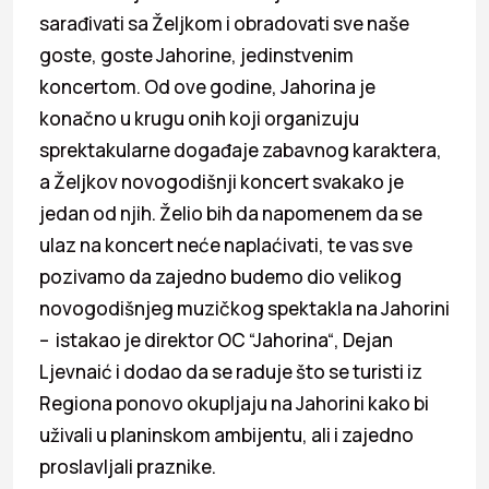
sarađivati sa Željkom i obradovati sve naše
goste, goste Jahorine, jedinstvenim
koncertom. Od ove godine, Jahorina je
konačno u krugu onih koji organizuju
sprektakularne događaje zabavnog karaktera,
a Željkov novogodišnji koncert svakako je
jedan od njih. Želio bih da napomenem da se
ulaz na koncert neće naplaćivati, te vas sve
pozivamo da zajedno budemo dio velikog
novogodišnjeg muzičkog spektakla na Jahorini
– istakao je direktor OC “Jahorina“, Dejan
Ljevnaić i dodao da se raduje što se turisti iz
Regiona ponovo okupljaju na Jahorini kako bi
uživali u planinskom ambijentu, ali i zajedno
proslavljali praznike.