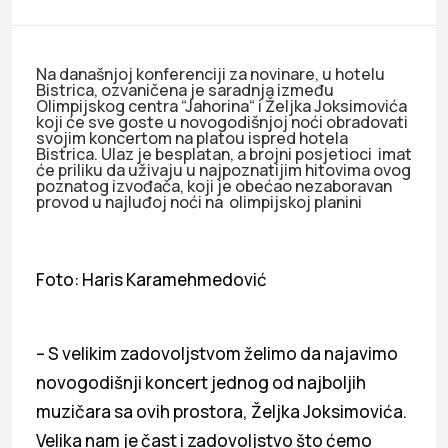
Na današnjoj konferenciji za novinare, u hotelu
Bistrica, ozvaničena je saradnja između
Olimpijskog centra “Jahorina“ i Željka Joksimovića
koji će sve goste u novogodišnjoj noći obradovati
svojim koncertom na platou ispred hotela
Bistrica. Ulaz je besplatan, a brojni posjetioci imat
će priliku da uživaju u najpoznatijim hitovima ovog
poznatog izvođača, koji je obećao nezaboravan
provod u najluđoj noći na olimpijskoj planini
Foto: Haris Karamehmedović
– S velikim zadovoljstvom želimo da najavimo
novogodišnji koncert jednog od najboljih
muzičara sa ovih prostora, Željka Joksimovića.
Velika nam je čast i zadovoljstvo što ćemo