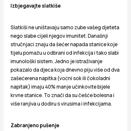
Izbjegavajte slatkiše
Slatkiši ne uništavaju samo zube vašeg djeteta
nego slabe cijeli njegov imunitet. Današnji
stručnjaci znaju da šećer napada stanice koje
tijelu pomažu u odbrani od infekcija i tako slabi
imunološki sistem. Jedno je istraživanje
pokazalo da djeca koja dnevno piju više od dva
zašećerena napitka (voćni sok ili čokoladni
napitak) imaju 40% manje učinkovite bijele
krvne stanice. To znači da su češće bolesna i
više ranjiva u dodiru s virusima i infekcijama.
Zabranjeno pušenje