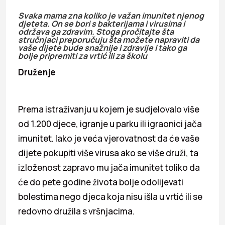
Svaka mama zna koliko je važan imunitet njenog
djeteta. On se bori s bakterijama i virusima i
održava ga zdravim. Stoga pročitajte šta
stručnjaci preporučuju šta možete napraviti da
vaše dijete bude snažnije i zdravije i tako ga
bolje pripremiti za vrtić ili za školu
Druženje
Prema istraživanju u kojem je sudjelovalo više
od 1.200 djece, igranje u parku ili igraonici jača
imunitet. Iako je veća vjerovatnost da će vaše
dijete pokupiti više virusa ako se više druži, ta
izloženost zapravo mu jača imunitet toliko da
će do pete godine života bolje odolijevati
bolestima nego djeca koja nisu išla u vrtić ili se
redovno družila s vršnjacima.