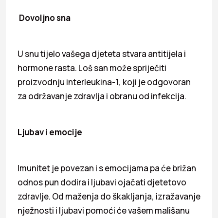
Dovoljno sna
U snu tijelo vašega djeteta stvara antitijela i
hormone rasta. Loš san može spriječiti
proizvodnju interleukina-1, koji je odgovoran
za održavanje zdravlja i obranu od infekcija.
Ljubav i emocije
Imunitet je povezan i s emocijama pa će brižan
odnos pun dodira i ljubavi ojačati djetetovo
zdravlje. Od maženja do škakljanja, izražavanje
nježnosti i ljubavi pomoći će vašem mališanu