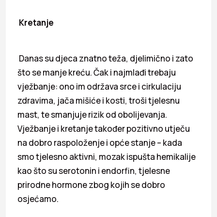
Kretanje
Danas su djeca znatno teža, djelimično i zato
što se manje kreću. Čak i najmlađi trebaju
vježbanje: ono im održava srce i cirkulaciju
zdravima, jača mišiće i kosti, troši tjelesnu
mast, te smanjuje rizik od obolijevanja.
Vježbanje i kretanje također pozitivno utječu
na dobro raspoloženje i opće stanje – kada
smo tjelesno aktivni, mozak ispušta hemikalije
kao što su serotonin i endorfin, tjelesne
prirodne hormone zbog kojih se dobro
osjećamo.