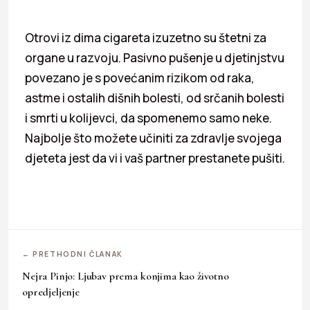
Otrovi iz dima cigareta izuzetno su štetni za
organe u razvoju. Pasivno pušenje u djetinjstvu
povezano je s povećanim rizikom od raka,
astme i ostalih dišnih bolesti, od srčanih bolesti
i smrti u kolijevci, da spomenemo samo neke.
Najbolje što možete učiniti za zdravlje svojega
djeteta jest da vi i vaš partner prestanete pušiti.
← PRETHODNI ČLANAK
Nejra Pinjo: Ljubav prema konjima kao životno
opredjeljenje