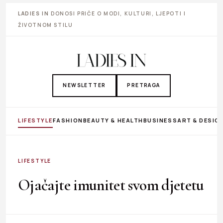
LADIES IN
DONOSI PRIČE O MODI, KULTURI, LJEPOTI I
ŽIVOTNOM STILU
NEWSLETTER
PRETRAGA
LIFESTYLE
FASHION
BEAUTY & HEALTH
BUSINESS
ART & DESIG
LIFESTYLE
Ojačajte imunitet svom djetetu