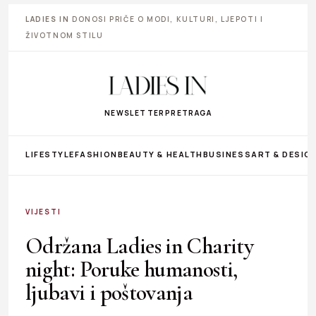
LADIES IN
DONOSI PRIČE O MODI, KULTURI, LJEPOTI I
ŽIVOTNOM STILU
NEWSLETTER
PRETRAGA
LIFESTYLE
FASHION
BEAUTY & HEALTH
BUSINESS
ART & DESIG
VIJESTI
Održana Ladies in Charity
night: Poruke humanosti,
ljubavi i poštovanja