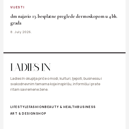
VIJESTI
dm najavio 13. besplatne preglede dermoskopom u 4 bh.
grada
8. July 2026.
Ladies In okuplja priče o modi, kulturi, ljepoti, businessu i
svakodnevnim temama koje inspirišu, informišu i prate
ritam savremene žene.
LIFESTYLE
FASHION
BEAUTY & HEALTH
BUSINESS
ART & DESIGN
SHOP