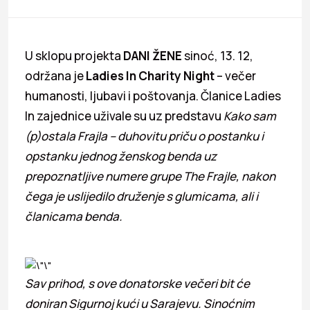
U sklopu projekta
DANI ŽENE
sinoć, 13. 12,
održana je
Ladies In Charity Night
– večer
humanosti, ljubavi i poštovanja. Članice Ladies
In zajednice uživale su uz predstavu
Kako sam
(p)ostala Frajla – duhovitu priču o postanku i
opstanku jednog ženskog benda uz
prepoznatljive numere grupe The Frajle, nakon
čega je uslijedilo druženje s glumicama, ali i
članicama benda.
Sav prihod, s ove donatorske večeri bit će
doniran Sigurnoj kući u Sarajevu. Sinoćnim