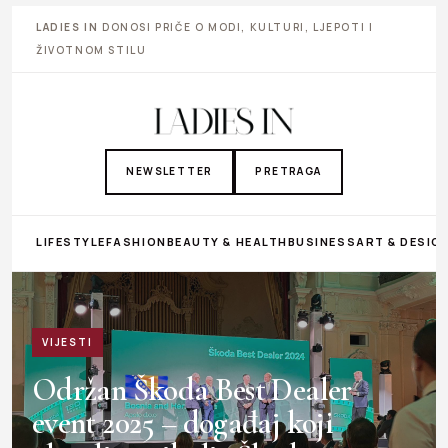
LADIES IN
DONOSI PRIČE O MODI, KULTURI, LJEPOTI I
ŽIVOTNOM STILU
NEWSLETTER
PRETRAGA
LIFESTYLE
FASHION
BEAUTY & HEALTH
BUSINESS
ART & DESIG
VIJESTI
Održan Škoda Best Dealer
event 2025 – događaj koji