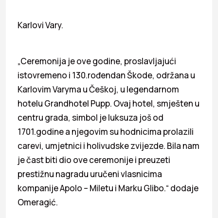
Karlovi Vary.
„Ceremonija je ove godine, proslavljajući
istovremeno i 130.rođendan Škode, održana u
Karlovim Varyma u Češkoj, u legendarnom
hotelu Grandhotel Pupp. Ovaj hotel, smješten u
centru grada, simbol je luksuza još od
1701.godine a njegovim su hodnicima prolazili
carevi, umjetnici i holivudske zvijezde. Bila nam
je čast biti dio ove ceremonije i preuzeti
prestižnu nagradu uručeni vlasnicima
kompanije Apolo – Miletu i Marku Glibo.“ dodaje
Omeragić.