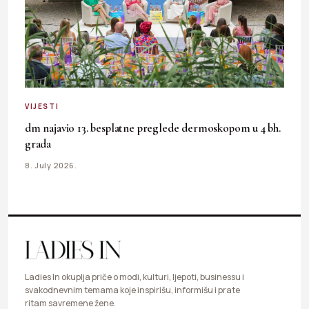
VIJESTI
dm najavio 13. besplatne preglede dermoskopom u 4 bh.
grada
8. July 2026.
Ladies In okuplja priče o modi, kulturi, ljepoti, businessu i
svakodnevnim temama koje inspirišu, informišu i prate
ritam savremene žene.