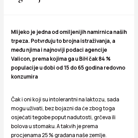
Mlijeko je jedna od omiljenijih namirnica naših
trpeza. Potvrđuju to brojna istraživanja, a
među njima i najnoviji podaci agencije
Valicon, prema kojima ga u BiH čak 84 %
populacije u dobi od 15 do 65 godina redovno
konzumira
Čak i oni koji su intolerantni na laktozu, sada
mogu uživati, bez bojazni da će zbog toga
osjećati tegobe poput nadutosti, grčeva ili
bolova u stomaku. A takvih je prema
procjenama 25 % građana naše zemlje.