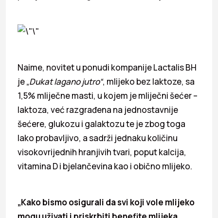
Naime, novitet u ponudi kompanije Lactalis BH
je „
Dukat lagano jutro“
, mlijeko bez laktoze, sa
1,5% mliječne masti, u kojem je mliječni šećer –
laktoza, već razgrađena na jednostavnije
šećere, glukozu i galaktozu te je zbog toga
lako probavljivo, a sadrži jednaku količinu
visokovrijednih hranjivih tvari, poput kalcija,
vitamina D i bjelančevina kao i obično mlijeko.
„Kako bismo osigurali da svi koji vole mlijeko
mogu uživati i priskrbiti benefite mlijeka,