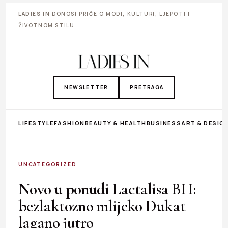
LADIES IN
DONOSI PRIČE O MODI, KULTURI, LJEPOTI I
ŽIVOTNOM STILU
NEWSLETTER
PRETRAGA
LIFESTYLE
FASHION
BEAUTY & HEALTH
BUSINESS
ART & DESIG
UNCATEGORIZED
Novo u ponudi Lactalisa BH:
bezlaktozno mlijeko Dukat
lagano jutro