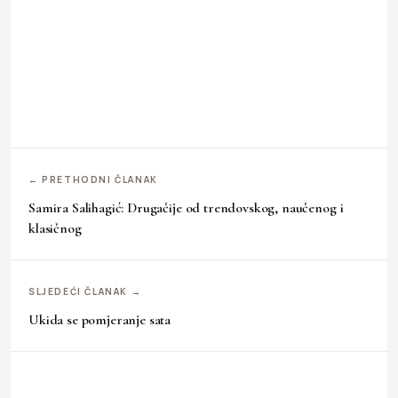
← PRETHODNI ČLANAK
Samira Salihagić: Drugačije od trendovskog, naučenog i
klasičnog
SLJEDEĆI ČLANAK →
Ukida se pomjeranje sata