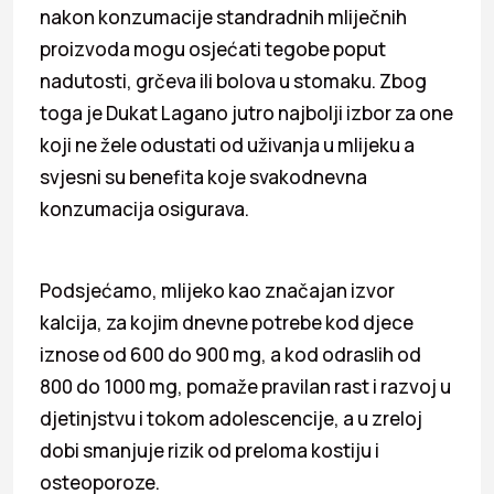
nakon konzumacije standradnih mliječnih
proizvoda mogu osjećati tegobe poput
nadutosti, grčeva ili bolova u stomaku. Zbog
toga je Dukat Lagano jutro najbolji izbor za one
koji ne žele odustati od uživanja u mlijeku a
svjesni su benefita koje svakodnevna
konzumacija osigurava.
Podsjećamo, mlijeko kao značajan izvor
kalcija, za kojim dnevne potrebe kod djece
iznose od 600 do 900 mg, a kod odraslih od
800 do 1000 mg, pomaže pravilan rast i razvoj u
djetinjstvu i tokom adolescencije, a u zreloj
dobi smanjuje rizik od preloma kostiju i
osteoporoze.