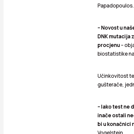
Papadopoulos.
– Novost u naš
DNK mutacija za
procjenu
– obja
biostatistike n
Učinkovitost te
gušterače, jedn
– Iako test ne d
inače ostali ne
bi u konačnici
Vogelstein.