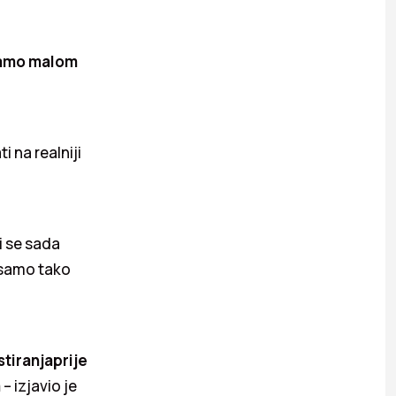
samo malom
 na realniji
i se sada
r samo tako
stiranjaprije
a
– izjavio je