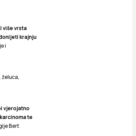
 više vrsta
onijeti krajnju
e i
, želuca,
bi vjerojatno
u karcinoma te
gije Bert