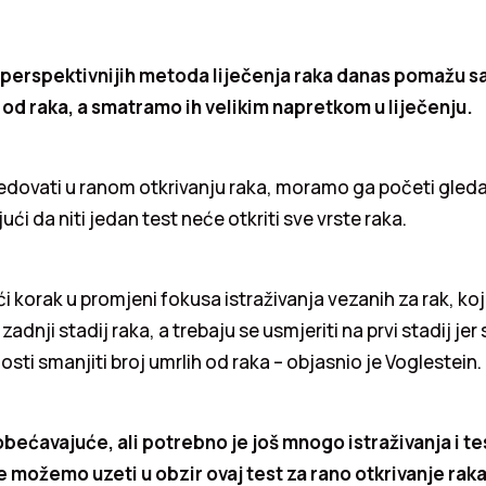
perspektivnijih metoda liječenja raka danas pomažu 
 od raka, a smatramo ih velikim napretkom u liječenju.
ovati u ranom otkrivanju raka, moramo ga početi gledati
ući da niti jedan test neće otkriti sve vrste raka.
ći korak u promjeni fokusa istraživanja vezanih za rak, koj
adnji stadij raka, a trebaju se usmjeriti na prvi stadij je
ti smanjiti broj umrlih od raka – objasnio je Voglestein.
bećavajuće, ali potrebno je još mnogo istraživanja i te
 možemo uzeti u obzir ovaj test za rano otkrivanje rak