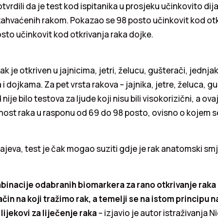
otvrdili da je test kod ispitanika u prosjeku učinkovito di
zahvaćenih rakom. Pokazao se 98 posto učinkovit kod otk
posto učinkovit kod otkrivanja raka dojke.
k je otkriven u jajnicima, jetri, želucu, gušterači, jednj
 i dojkama. Za pet vrsta rakova – jajnika, jetre, želuca, g
ije bilo testova za ljude koji nisu bili visokorizični, a ovaj
ost raka u rasponu od 69 do 98 posto, ovisno o kojem se
ajeva, test je čak mogao suziti gdje je rak anatomski sm
binacije odabranih biomarkera za rano otkrivanje raka 
čin na koji tražimo rak, a temelji se na istom principu 
lijekovi za liječenje raka
– izjavio je autor istraživanja N