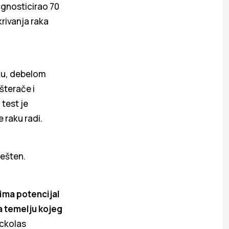
jagnosticirao 70
rivanja raka
aku, debelom
ušterače i
 test je
 raku radi.
ješten.
ima potencijal
na temelju kojeg
ickolas