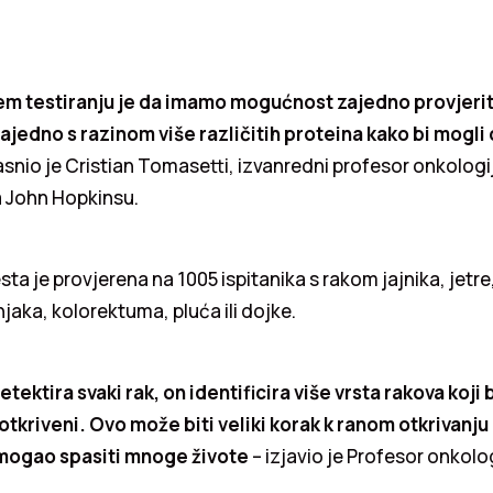
em testiranju je da imamo mogućnost zajedno provjeriti
jedno s razinom više različitih proteina kako bi mogli d
snio je Cristian Tomasetti, izvanredni profesor onkologij
a John Hopkinsu.
sta je provjerena na 1005 ispitanika s rakom jajnika, jetre
jaka, kolorektuma, pluća ili dojke.
etektira svaki rak, on identificira više vrsta rakova koji 
otkriveni. Ovo može biti veliki korak k ranom otkrivanj
 mogao spasiti mnoge živote
– izjavio je Profesor onkolo