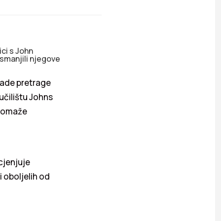
ici s John
 smanjili njegove
 rade pretrage
učilištu Johns
i pomaže
cjenjuje
i oboljelih od