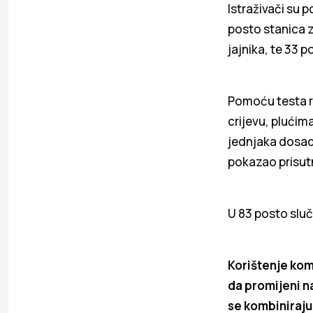
Istraživači su p
posto stanica 
jajnika, te 33 
Pomoću testa ra
crijevu, plućima
jednjaka dosad n
pokazao prisutn
U 83 posto sluč
Korištenje kom
da promijeni na
se kombiniraju 