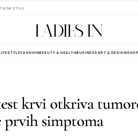
VOTNOM STILU
LIFESTYLE
FASHION
BEAUTY & HEALTH
BUSINESS
ART & DESIGN
SHO
est krvi otkriva tumor
e prvih simptoma