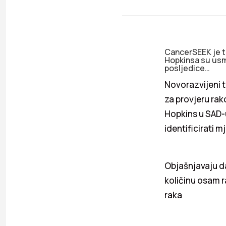
CancerSEEK je tes
Hopkinsa su usmj
posljedice…
Novorazvijeni t
za provjeru rak
Hopkins u SAD-u
identificirati m
Objašnjavaju da
količinu osam ra
raka