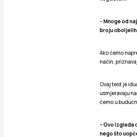
–
Mnoge od naj
broju oboljelih
Ako ćemo napred
način, priznavaj
Ovaj test je idu
usmjeravaju na z
ćemo u budućnos
– Ovo izgleda o
nego što uopće