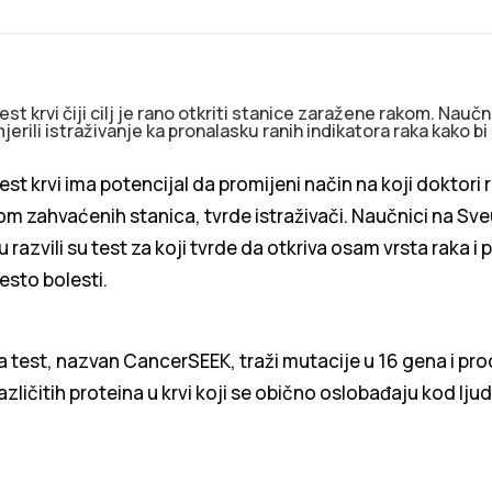
t krvi čiji cilj je rano otkriti stanice zaražene rakom. Naučn
erili istraživanje ka pronalasku ranih indikatora raka kako bi
est krvi ima potencijal da promijeni način na koji doktori
om zahvaćenih stanica, tvrde istraživači. Naučnici na Sve
 razvili su test za koji tvrde da otkriva osam vrsta raka 
jesto bolesti.
 test, nazvan CancerSEEK, traži mutacije u 16 gena i pro
zličitih proteina u krvi koji se obično oslobađaju kod ljud