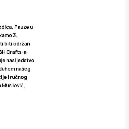
odica. Pauze u
ekamo 3.
i biti održan
 BH Crafts-a
uje nasljedstvo
i duhom našeg
ije i ručnog
 Musliović,