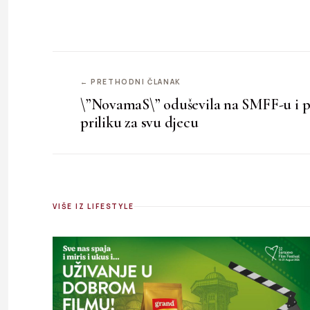
← PRETHODNI ČLANAK
\”NovamaS\” oduševila na SMFF-u i p
priliku za svu djecu
VIŠE IZ LIFESTYLE