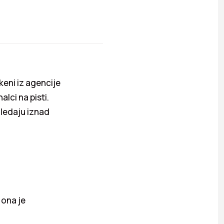
eni iz agencije
lci na pisti.
gledaju iznad
 ona je