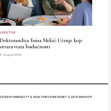
LIFESTYLE
Doktorandica Enisa Mekić: Učenje koje
otvara vrata budućnosti
3. August 2026.
LE
FASHION
BEAUTY & HEALTH
BUSINESS
ART & DESIGN
SHOP