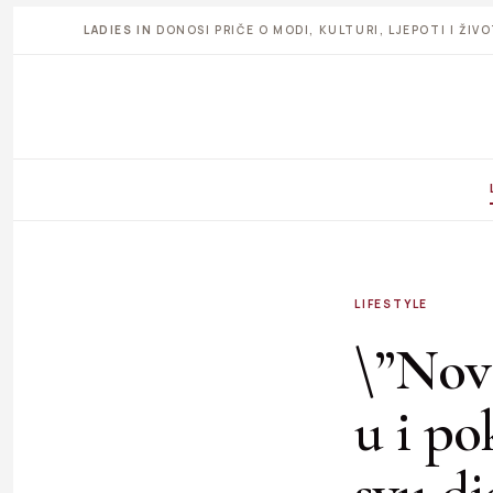
LADIES IN
DONOSI PRIČE O MODI, KULTURI, LJEPOTI I ŽI
LIFESTYLE
\”Nov
u i po
svu dj