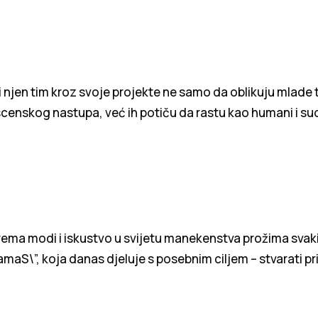
i njen tim kroz svoje projekte ne samo da oblikuju mlade 
scenskog nastupa, već ih potiču da rastu kao humani i su
prema modi i iskustvo u svijetu manekenstva prožima sva
maS\”, koja danas djeluje s posebnim ciljem – stvarati pri