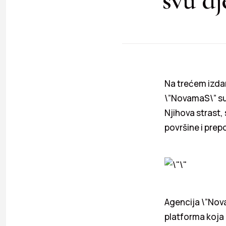
Na trećem izda
\”NovamaS\” su 
Njihova strast,
površine i prep
Agencija \”Nova
platforma koja 