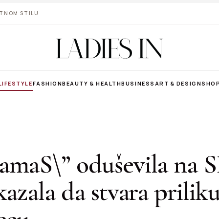
VOTNOM STILU
LIFESTYLE
FASHION
BEAUTY & HEALTH
BUSINESS
ART & DESIGN
SHO
amaS\” oduševila na 
kazala da stvara prilik
ecu