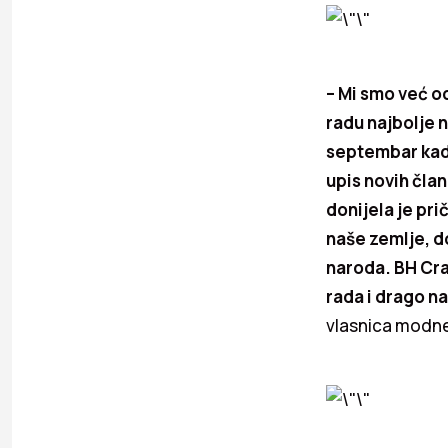
– Mi smo već o
radu najbolje 
septembar kada
upis novih član
donijela je pr
naše zemlje, 
naroda. BH Craf
rada i drago n
vlasnica modne