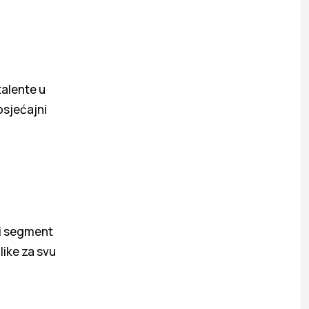
talente u
osjećajni
ki segment
like za svu