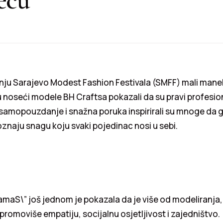
nju Sarajevo Modest Fashion Festivala (SMFF) mali manek
noseći modele BH Craftsa pokazali da su pravi profesiona
 samopouzdanje i snažna poruka inspirirali su mnoge da 
oznaju snagu koju svaki pojedinac nosi u sebi.
maS\” još jednom je pokazala da je više od modeliranja,
promoviše empatiju, socijalnu osjetljivost i zajedništvo.