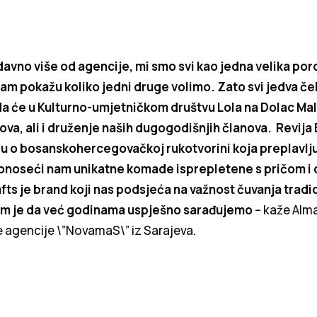
davno više od agencije, mi smo svi kao jedna velika por
nam pokažu koliko jedni druge volimo. Zato svi jedva č
 će u Kulturno-umjetničkom društvu Lola na Dolac Malt
ova, ali i druženje naših dugogodišnjih članova. Revija
iču o bosanskohercegovačkoj rukotvorini koja preplavlj
donoseći nam unikatne komade isprepletene s pričom 
ts je brand koji nas podsjeća na važnost čuvanja tradic
am je da već godinama uspješno sarađujemo
– kaže Alma
 agencije \”NovamaS\” iz Sarajeva.