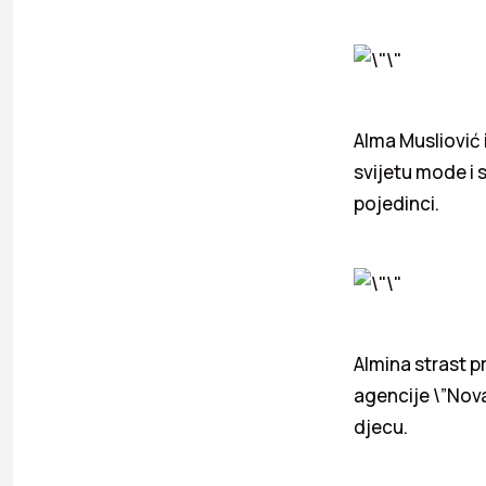
Alma Musliović 
svijetu mode i 
pojedinci.
Almina strast 
agencije \”Nova
djecu.