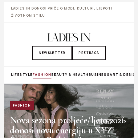
LADIES IN
DONOSI PRIČE O MODI, KULTURI, LJEPOTI I
ŽIVOTNOM STILU
NEWSLETTER
PRETRAGA
LIFESTYLE
FASHION
BEAUTY & HEALTH
BUSINESS
ART & DESIG
FASHION
Nova sezona proljeće/ljeto 2026
donosi novu energiju u XYZ