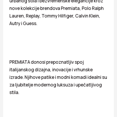
urbanog stila i bezvremenske elegancije kroz
nove kolekcije brendova Premiata, Polo Ralph
Lauren, Replay, Tommy Hilfiger, Calvin Klein,
Autry i Guess.
PREMIATA donosi prepoznatljiv spoj
italijanskog dizajna, inovacije i vrhunske
izrade. Njihove patike i modni komadi idealni su
za ljubitelje modernog luksuza i upečatljivog
stila.