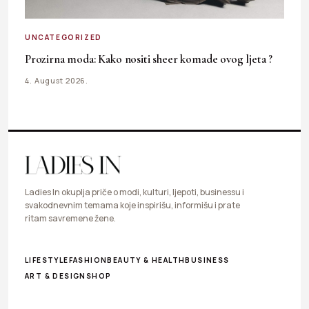
UNCATEGORIZED
Prozirna moda: Kako nositi sheer komade ovog ljeta ?
4. August 2026.
Ladies In okuplja priče o modi, kulturi, ljepoti, businessu i
svakodnevnim temama koje inspirišu, informišu i prate
ritam savremene žene.
LIFESTYLE
FASHION
BEAUTY & HEALTH
BUSINESS
ART & DESIGN
SHOP