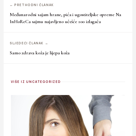
← PRETHODNI ČLANAK
Međunarodni sajam hrane, pića i ugostiteljske opreme Na
InHoReCa sajmu najavljeno učešće 100 izlagača
SLJEDEĆI ČLANAK →
Samo zdrava koža je lijepa koža
VIŠE IZ UNCATEGORIZED