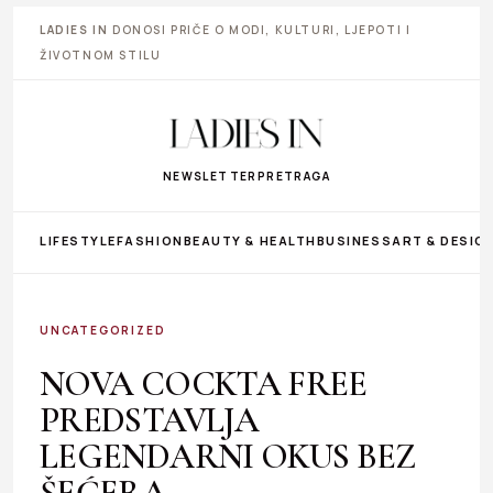
LADIES IN
DONOSI PRIČE O MODI, KULTURI, LJEPOTI I
ŽIVOTNOM STILU
NEWSLETTER
PRETRAGA
LIFESTYLE
FASHION
BEAUTY & HEALTH
BUSINESS
ART & DESIG
UNCATEGORIZED
NOVA COCKTA FREE
PREDSTAVLJA
LEGENDARNI OKUS BEZ
ŠEĆERA