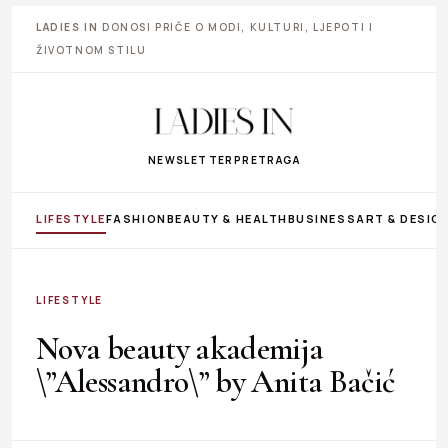
LADIES IN
DONOSI PRIČE O MODI, KULTURI, LJEPOTI I
ŽIVOTNOM STILU
NEWSLETTER
PRETRAGA
LIFESTYLE
FASHION
BEAUTY & HEALTH
BUSINESS
ART & DESIG
LIFESTYLE
Nova beauty akademija
\”Alessandro\” by Anita Bačić