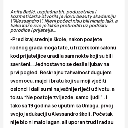
Anita Bačić, uspješna bh. poduzetnica i
kozmetičarka otvorila je novu beauty akademiju
\”Alessandro\”. Njeni počeci nisu bili nimalo laki, a
kako kaže sve je lakše prebroditi uz podršku
porodice i prijatelja…
-Pred kraj srednje škole, nakon posjete
rodnog grada moga tate, u frizerskom salonu
kod prijateljice uradila sam nokte koji su bili
savršeni… Jednostavno se desila ljubav na
prvi pogled. Beskrajnu zahvalnost dugujem
svom ocu, majci i bratu koji su moji vječiti
oslonci i dali su mi najvažnije riječi u životu, a
to su: “Ne postoje zvijezde, samo ljudi ” . I
tako sa 19 godina se uputim ka Umagu, prvoj
svojoj edukaciji u Alessandro školi. Početak
nije bio ni malo lagan, ali uporan trud i rad su