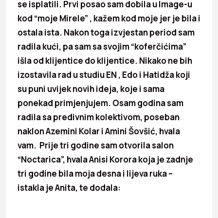
se isplatili. Prvi posao sam dobila u Image-u
kod “moje Mirele” , kažem kod moje jer je bila i
ostala ista. Nakon toga izvjestan period sam
radila kući, pa sam sa svojim “koferčićima”
išla od klijentice do klijentice. Nikako ne bih
izostavila rad u studiu EN , Edo i Hatidža koji
su puni uvijek novih ideja, koje i sama
ponekad primjenjujem. Osam godina sam
radila sa predivnim kolektivom, poseban
naklon Azemini Kolar i Amini Šovšić, hvala
vam. Prije tri godine sam otvorila salon
“Noctarica”, hvala Anisi Korora koja je zadnje
tri godine bila moja desna i lijeva ruka –
istakla je Anita, te dodala: