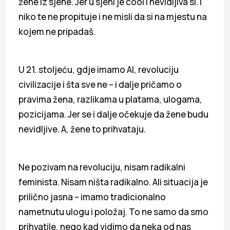
žene iz sjene. Jer u sjeni je cool i nevidljiva si. I
niko te ne propituje i ne misli da si na mjestu na
kojem ne pripadaš.
U 21. stoljeću, gdje imamo AI, revoluciju
civilizacije i šta sve ne – i dalje pričamo o
pravima žena, razlikama u platama, ulogama,
pozicijama. Jer se i dalje očekuje da žene budu
nevidljive. A, žene to prihvataju.
Ne pozivam na revoluciju, nisam radikalni
feminista. Nisam ništa radikalno. Ali situacija je
prilično jasna – imamo tradicionalno
nametnutu ulogu i položaj. To ne samo da smo
prihvatile, nego kad vidimo da neka od nas