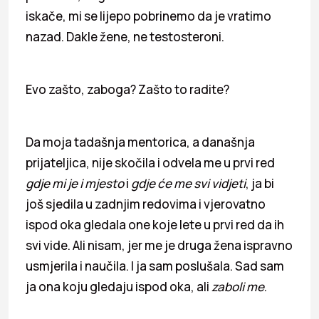
iskače, mi se lijepo pobrinemo da je vratimo
nazad. Dakle žene, ne testosteroni.
Evo zašto, zaboga? Zašto to radite?
Da moja tadašnja mentorica, a današnja
prijateljica, nije skočila i odvela me u prvi red
gdje mi je i mjesto
i
gdje će me svi vidjeti
, ja bi
još sjedila u zadnjim redovima i vjerovatno
ispod oka gledala one koje lete u prvi red da ih
svi vide. Ali nisam, jer me je druga žena ispravno
usmjerila i naučila. I ja sam poslušala. Sad sam
ja ona koju gledaju ispod oka, ali
zaboli me
.