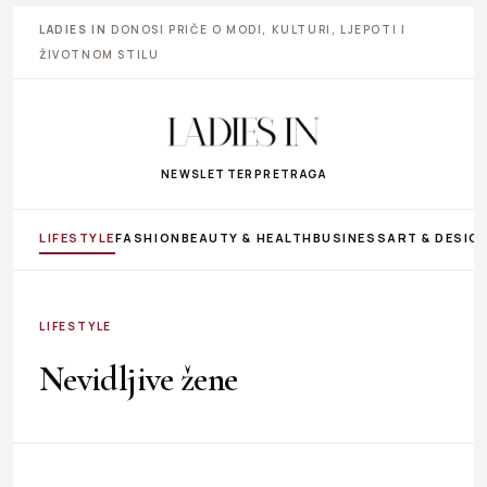
LADIES IN
DONOSI PRIČE O MODI, KULTURI, LJEPOTI I
ŽIVOTNOM STILU
NEWSLETTER
PRETRAGA
LIFESTYLE
FASHION
BEAUTY & HEALTH
BUSINESS
ART & DESIG
LIFESTYLE
Nevidljive žene