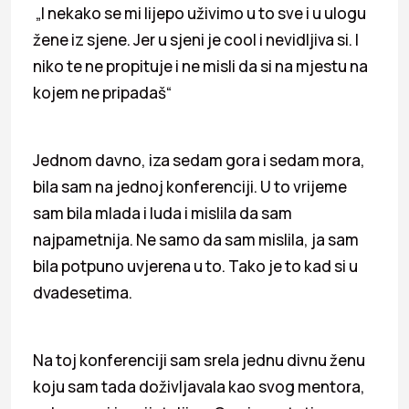
„I nekako se mi lijepo uživimo u to sve i u ulogu
žene iz sjene. Jer u sjeni je cool i nevidljiva si. I
niko te ne propituje i ne misli da si na mjestu na
kojem ne pripadaš“
Jednom davno, iza sedam gora i sedam mora,
bila sam na jednoj konferenciji. U to vrijeme
sam bila mlada i luda i mislila da sam
najpametnija. Ne samo da sam mislila, ja sam
bila potpuno uvjerena u to. Tako je to kad si u
dvadesetima.
Na toj konferenciji sam srela jednu divnu ženu
koju sam tada doživljavala kao svog mentora,