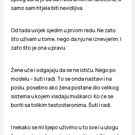
samo sam htjela biti nevidljiva.
Od tada uvijek sjedim u prvom redu. Ne zato
što uživam u tome, nego da nju ne iznevjerim. I
zato što je ona u pravu.
Žene uče i odgajaju da se ne ističu. Nego po
modelu – šuti i radi. To se onda nastavi i na
poslu, posebno ako žena postane dio velikog
sistema u kojem vladaju muškarci. Ko će se
boriti sa tolikim testosteronima. Šuti i radi.
I nekako se mi lijepo uživimo u to sve i u ulogu