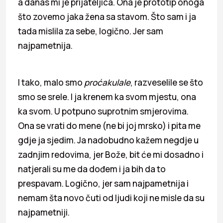
a danas mi je prijateljica. Ona je prototip onoga
što zovemo jaka žena sa stavom. Što sam i ja
tada mislila za sebe, logično. Jer sam
najpametnija.
I tako, malo smo
proćakulale
, razveselile se što
smo se srele. I ja krenem ka svom mjestu, ona
ka svom. U potpuno suprotnim smjerovima.
Ona se vrati do mene (ne bi joj mrsko) i pita me
gdje ja sjedim. Ja nadobudno kažem negdje u
zadnjim redovima, jer Bože, bit će mi dosadno i
natjerali su me da dođem i ja bih da to
prespavam. Logično, jer sam najpametnija i
nemam šta novo čuti od ljudi koji ne misle da su
najpametniji.