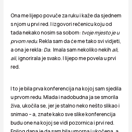
Ona me lijepo povuče za ruku i kaže da sjednem
s njom u prvi red. I izgovori rečenicu koju od
tada nekako nosim sa sobom:
tvoje mjesto je u
prvom redu
. Rekla sam da će me tako svi vidjeti,
a ona je rekla:
Da
. Imala sam nekoliko nekih
ali,
ali
, ignorirala je svako. I lijepo me povela u prvi
red.
I to je bila prva konferencija na kojoj sam sjedila
u prvom redu. Mlada i nadobudna ja se smorila
živa, ukočila se, jer je stalno neko nešto slikao i
snimao – a, znate kako sve slike konferencija
budu one na kojoj se vidi pozornica i prvi red.
Epilog dana je da sam bila umorna i ukočena, a