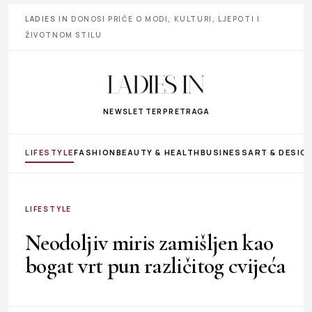
LADIES IN
DONOSI PRIČE O MODI, KULTURI, LJEPOTI I
ŽIVOTNOM STILU
NEWSLETTER
PRETRAGA
LIFESTYLE
FASHION
BEAUTY & HEALTH
BUSINESS
ART & DESIG
LIFESTYLE
Neodoljiv miris zamišljen kao
bogat vrt pun različitog cvijeća