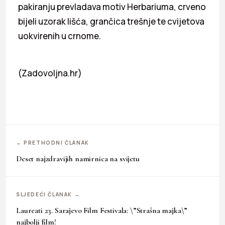
pakiranju prevladava motiv Herbariuma, crveno
bijeli uzorak lišća, grančica trešnje te cvijetova
uokvirenih u crnome.
(Zadovoljna.hr)
← PRETHODNI ČLANAK
Deset najzdravijih namirnica na svijetu
SLJEDEĆI ČLANAK →
Laureati 23. Sarajevo Film Festivala: \”Strašna majka\”
najbolji film!