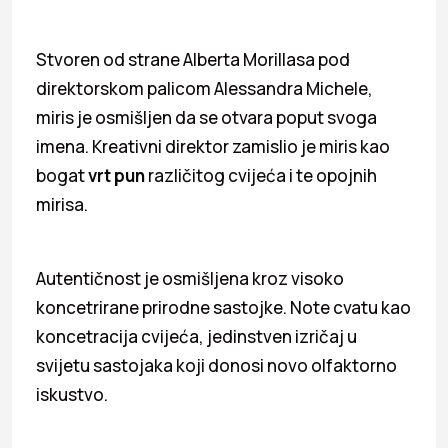
Stvoren od strane Alberta Morillasa pod
direktorskom palicom Alessandra Michele,
miris je osmišljen da se otvara poput svoga
imena. Kreativni direktor zamislio je
miris kao
bogat
vrt pun
različitog cvijeća i te opojnih
mirisa.
Autentičnost je osmišljena kroz visoko
koncetrirane prirodne sastojke. Note cvatu kao
koncetracija cvijeća, jedinstven izričaj u
svijetu sastojaka koji donosi novo olfaktorno
iskustvo.