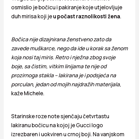
osmislio je bočicu i pakiranje koje utjelovljuje
duh mirisa koji je
u počast raznolikosti žena
.
Bočica nije dizajnirana ženstveno zato da
zavede muškarce, nego da ide u korak sa ženom
koja nosi taj miris. Retro i nježna zbog svoje
boje, sa čistim, vitkim linijama te nije od
prozirnoga stakla – lakirana je i podsjeća na
porculan, jedan od mojih najdražih materijala
,
kaže Michele.
Starinske roze note sjenčaju četvrtastu
lakiranu bočicu na kojoj je Gucci logo
izrezbaren i uokviren u crnoj boji. Na vanjskom