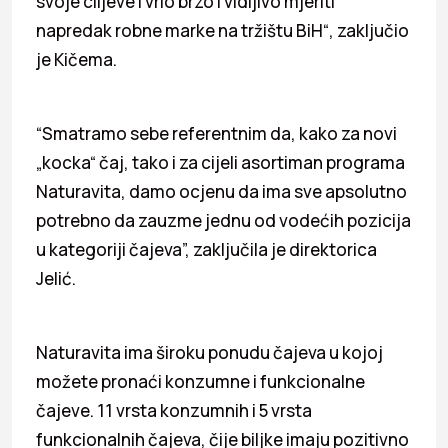
svoje ciljeve i vrlo brzo i vidljivo mjeriti
napredak robne marke na tržištu BiH“, zaključio
je Kičema.
“Smatramo sebe referentnim da, kako za novi
„kocka“ čaj, tako i za cijeli asortiman programa
Naturavita, damo ocjenu da ima sve apsolutno
potrebno da zauzme jednu od vodećih pozicija
u kategoriji čajeva”, zaključila je direktorica
Jelić.
Naturavita ima široku ponudu čajeva u kojoj
možete pronaći konzumne i funkcionalne
čajeve. 11 vrsta konzumnih i 5 vrsta
funkcionalnih čajeva, čije biljke imaju pozitivno