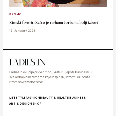
PROMO
Zimski favorit: Zašto je tarhana čorba najbolji izbor?
19. January 2026.
Ladies In okuplja priče o modi, kulturi, ljepoti, businessu i
svakodnevnim temama koje inspirišu, informišu i prate
ritam savremene žene.
LIFESTYLE
FASHION
BEAUTY & HEALTH
BUSINESS
ART & DESIGN
SHOP