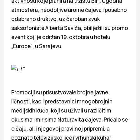
aktivnosti koje planira na tržištu BiH. Ugodna
atmosfera, neodoljive arome čajeva i posebno
odabrano društvo, uz čaroban zvuk
saksofoniste Alberta Savića, obilježili su promo
event koji je održan 19. oktobra u hotelu
„Europe“, u Sarajevu.
Promociji su prisustvovale brojne javne
ličnosti, kao i predstavnici mnogobrojnih
medijskih kuća, koji su uživali u različitim
okusima i mirisima Naturavita čajeva. Pričalo se
o čaju, ali i njegovoj pravilnoj pripremi, a
poznato televizijsko lice i vrhunski kuhar