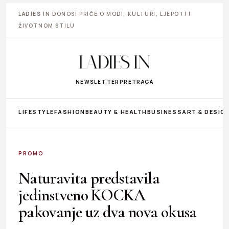
LADIES IN
DONOSI PRIČE O MODI, KULTURI, LJEPOTI I
ŽIVOTNOM STILU
NEWSLETTER
PRETRAGA
LIFESTYLE
FASHION
BEAUTY & HEALTH
BUSINESS
ART & DESIG
PROMO
Naturavita predstavila
jedinstveno KOCKA
pakovanje uz dva nova okusa