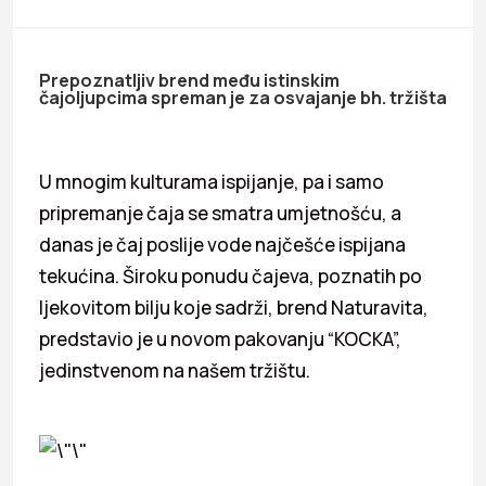
Prepoznatljiv brend među istinskim
čajoljupcima spreman je za osvajanje bh. tržišta
U mnogim kulturama ispijanje, pa i samo
pripremanje čaja se smatra umjetnošću, a
danas je čaj poslije vode najčešće ispijana
tekućina. Široku ponudu čajeva, poznatih po
ljekovitom bilju koje sadrži, brend Naturavita,
predstavio je u novom pakovanju “KOCKA”,
jedinstvenom na našem tržištu.