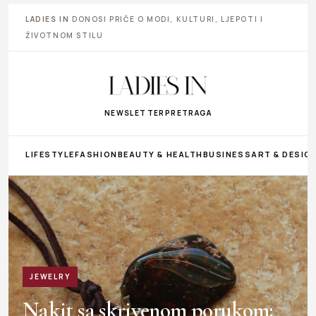
LADIES IN
DONOSI PRIČE O MODI, KULTURI, LJEPOTI I
ŽIVOTNOM STILU
NEWSLETTER
PRETRAGA
LIFESTYLE
FASHION
BEAUTY & HEALTH
BUSINESS
ART & DESIG
JEWELRY
Nakit sa skrivenom porukom: