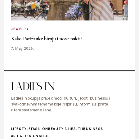
JEWELRY
Kako Parižanke biraju i nose nakit?
7. May 2026.
Ladies In okuplja priče o modi, kulturi, ljepoti, businessu i
svakodnevnim temama koje inspirišu, informišu i prate
ritam savremene žene.
LIFESTYLE
FASHION
BEAUTY & HEALTH
BUSINESS
ART & DESIGN
SHOP