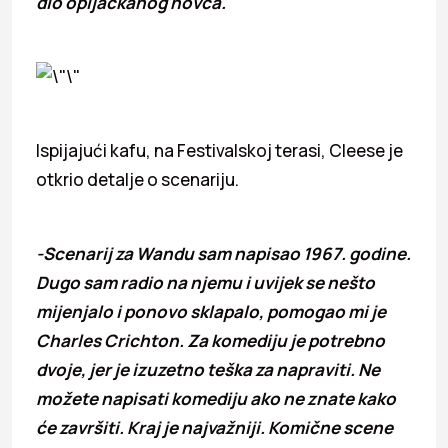
dio opljačkanog novca.
Ispijajući kafu, na Festivalskoj terasi, Cleese je
otkrio detalje o scenariju.
-Scenarij za Wandu sam napisao 1967. godine.
Dugo sam radio na njemu i uvijek se nešto
mijenjalo i ponovo sklapalo, pomogao mi je
Charles Crichton. Za komediju je potrebno
dvoje, jer je izuzetno teška za napraviti. Ne
možete napisati komediju ako ne znate kako
će završiti. Kraj je najvažniji. Komične scene