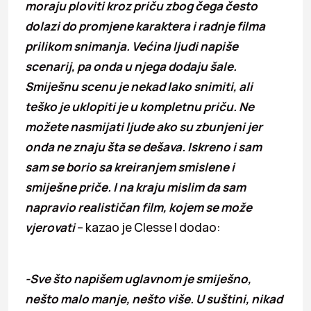
moraju ploviti kroz priču zbog čega često
dolazi do promjene karaktera i radnje filma
prilikom snimanja. Većina ljudi napiše
scenarij, pa onda u njega dodaju šale.
Smiješnu scenu je nekad lako snimiti, ali
teško je uklopiti je u kompletnu priču. Ne
možete nasmijati ljude ako su zbunjeni jer
onda ne znaju šta se dešava. Iskreno i sam
sam se borio sa kreiranjem smislene i
smiješne priče. I na kraju mislim da sam
napravio realističan film, kojem se može
vjerovati
– kazao je Clesse I dodao:
-Sve što napišem uglavnom je smiješno,
nešto malo manje, nešto više. U suštini, nikad