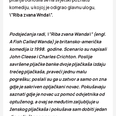
komediju, u kojoj je odigrao glavnu ulogu,
\”Riba zvana Wnda\”.
Podsjećanja radi, \”Riba zvana Wanda\” (engl.
A Fish Called Wanda) je britansko-američka
komedija iz 1998. godine. Scenario su napisali
John Cleese i Charles Crichton. Poslije
savršene pljačke banke dvoje pljačkaša izdaju
trećeg pljačkaša, praveći jednu malu
pogrešku; poslali su ga u zatvor a samo on zna
gdje je sakriven opljačkani novac. Pokušavaju
saznati gdje je novac uz pomoć odvjetnika od
optuženog, a ovaj se međutim zaljubljuje u
ženskog pljačkaša i pokušava sam dobiti jedan