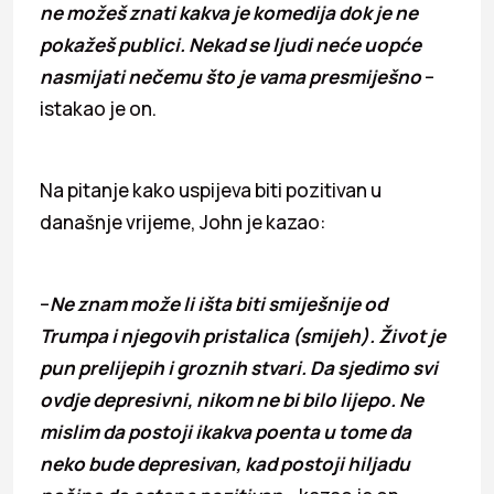
ne možeš znati kakva je komedija dok je ne
pokažeš publici. Nekad se ljudi neće uopće
nasmijati nečemu što je vama presmiješno
–
istakao je on.
Na pitanje kako uspijeva biti pozitivan u
današnje vrijeme, John je kazao:
–
Ne znam može li išta biti smiješnije od
Trumpa i njegovih pristalica (smijeh). Život je
pun prelijepih i groznih stvari. Da sjedimo svi
ovdje depresivni, nikom ne bi bilo lijepo. Ne
mislim da postoji ikakva poenta u tome da
neko bude depresivan, kad postoji hiljadu