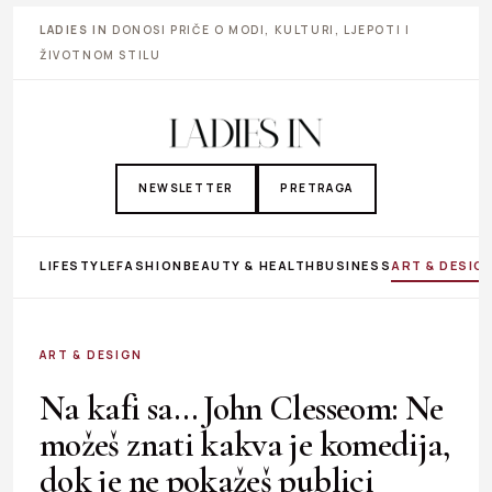
LADIES IN
DONOSI PRIČE O MODI, KULTURI, LJEPOTI I
ŽIVOTNOM STILU
NEWSLETTER
PRETRAGA
LIFESTYLE
FASHION
BEAUTY & HEALTH
BUSINESS
ART & DESIG
ART & DESIGN
Na kafi sa… John Clesseom: Ne
možeš znati kakva je komedija,
dok je ne pokažeš publici