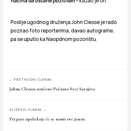
načina da ostane pozitivan
– kazao je on.
Poslije ugodnog druženja John Clesse je rado
pozirao foto reporterima, davao autograme,
pa se uputio ka Naopdnom pozorištu.
← PRETHODNI ČLANAK
Johnu Cleeseu uručeno Počasno Srce Sarajeva
SLJEDEĆI ČLANAK →
Pet pari cipela koje će se nositi ove jeseni