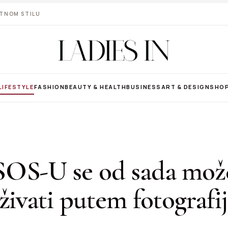
VOTNOM STILU
LIFESTYLE
FASHION
BEAUTY & HEALTH
BUSINESS
ART & DESIGN
SHO
OS-U se od sada mož
živati putem fotografi