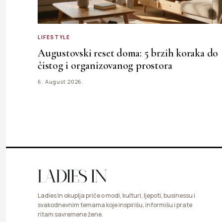
LIFESTYLE
Augustovski reset doma: 5 brzih koraka do
čistog i organizovanog prostora
6. August 2026.
Ladies In okuplja priče o modi, kulturi, ljepoti, businessu i
svakodnevnim temama koje inspirišu, informišu i prate
ritam savremene žene.