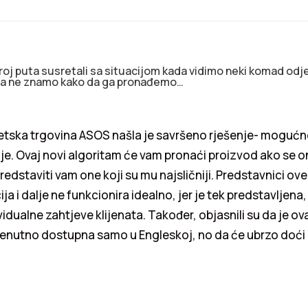
oj puta susretali sa situacijom kada vidimo neki komad odje
, a ne znamo kako da ga pronađemo…
etska trgovina ASOS našla je savršeno rješenje- mogućn
je. Ovaj novi algoritam će vam pronaći proizvod ako se on
predstaviti vam one koji su mu najsličniji. Predstavnici ove
ija i dalje ne funkcionira idealno, jer je tek predstavljen
vidualne zahtjeve klijenata. Također, objasnili su da je ov
renutno dostupna samo u Engleskoj, no da će ubrzo doći 