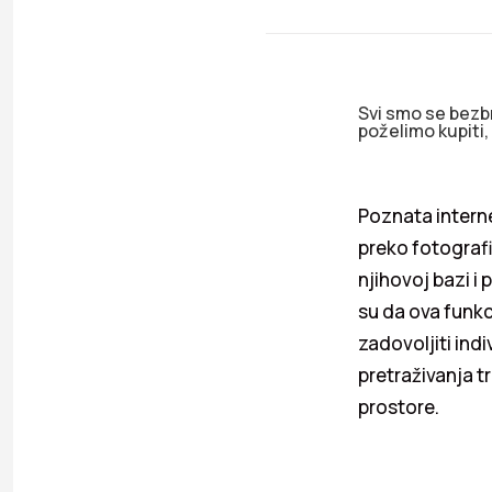
Svi smo se bezbr
poželimo kupiti
Poznata intern
preko fotografi
njihovoj bazi i 
su da ova funkc
zadovoljiti indi
pretraživanja t
prostore.