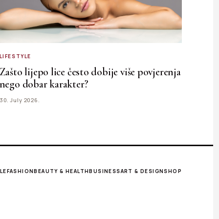
LIFESTYLE
Zašto lijepo lice često dobije više povjerenja
nego dobar karakter?
30. July 2026.
LE
FASHION
BEAUTY & HEALTH
BUSINESS
ART & DESIGN
SHOP