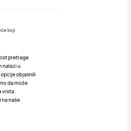
će koji
ost pretrage
 nalazi u
 opcije objasnili
a, no da može
a vrsta
i na naše