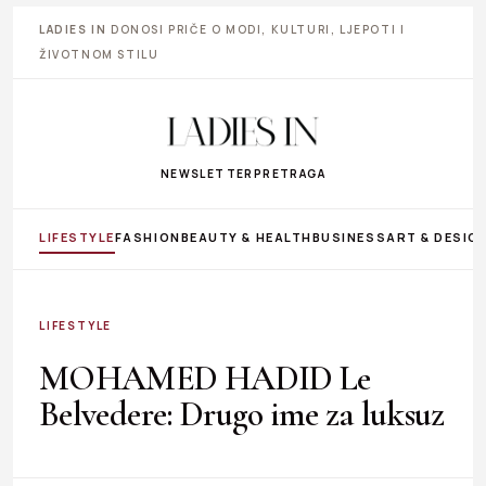
LADIES IN
DONOSI PRIČE O MODI, KULTURI, LJEPOTI I
ŽIVOTNOM STILU
NEWSLETTER
PRETRAGA
LIFESTYLE
FASHION
BEAUTY & HEALTH
BUSINESS
ART & DESIG
LIFESTYLE
MOHAMED HADID Le
Belvedere: Drugo ime za luksuz