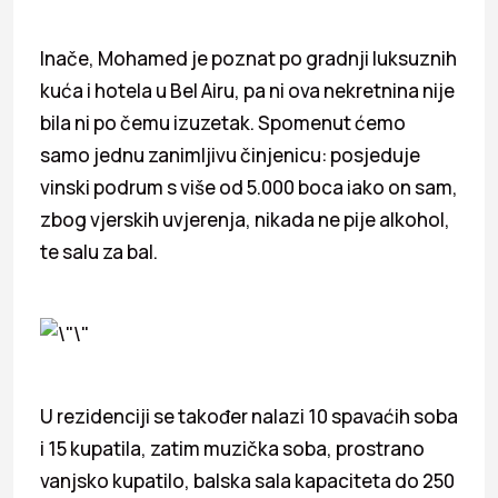
Inače, Mohamed je poznat po gradnji luksuznih
kuća i hotela u Bel Airu, pa ni ova nekretnina nije
bila ni po čemu izuzetak. Spomenut ćemo
samo jednu zanimljivu činjenicu: posjeduje
vinski podrum s više od 5.000 boca iako on sam,
zbog vjerskih uvjerenja, nikada ne pije alkohol,
te salu za bal.
U rezidenciji se također nalazi 10 spavaćih soba
i 15 kupatila, zatim muzička soba, prostrano
vanjsko kupatilo, balska sala kapaciteta do 250