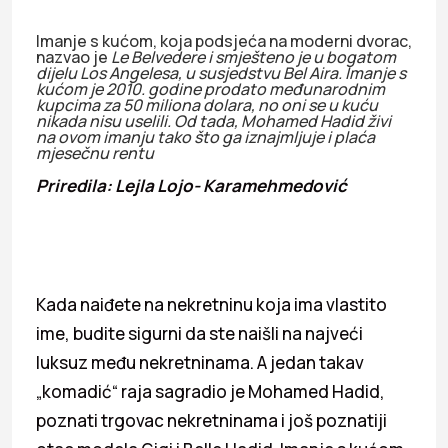
Imanje s kućom, koja podsjeća na moderni dvorac,
nazvao je
Le Belvedere i smješteno je u bogatom
dijelu Los Angelesa, u susjedstvu Bel Aira. Imanje s
kućom je 2010. godine prodato međunarodnim
kupcima za 50 miliona dolara, no oni se u kuću
nikada nisu uselili. Od tada, Mohamed Hadid živi
na ovom imanju tako što ga iznajmljuje i plaća
mjesečnu rentu
Priredila: Lejla Lojo- Karamehmedović
Kada naiđete na nekretninu koja ima vlastito
ime, budite sigurni da ste naišli na najveći
luksuz među nekretninama. A jedan takav
„komadić“ raja sagradio je Mohamed Hadid,
poznati trgovac nekretninama i još poznatiji