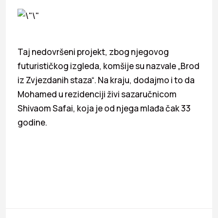
Taj nedovršeni projekt, zbog njegovog
futurističkog izgleda, komšije su nazvale „Brod
iz Zvjezdanih staza“. Na kraju, dodajmo i to da
Mohamed u rezidenciji živi sazaručnicom
Shivaom Safai, koja je od njega mlađa čak 33
godine.