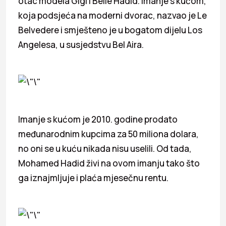
otac modela Gigi i Belle Hadid. Imanje s kućom,
koja podsjeća na moderni dvorac, nazvao je Le
Belvedere i smješteno je u bogatom dijelu Los
Angelesa, u susjedstvu Bel Aira.
Imanje s kućom je 2010. godine prodato
međunarodnim kupcima za 50 miliona dolara,
no oni se u kuću nikada nisu uselili. Od tada,
Mohamed Hadid živi na ovom imanju tako što
ga iznajmljuje i plaća mjesečnu rentu.