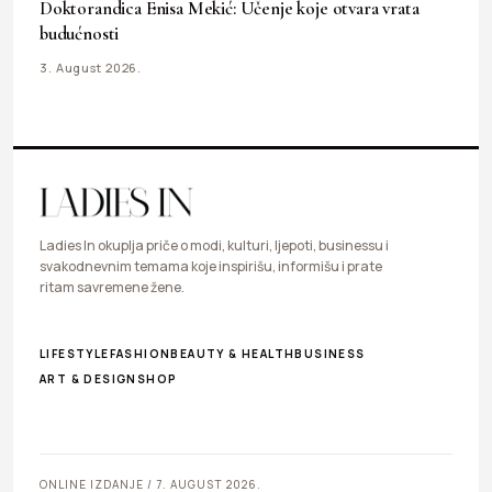
Doktorandica Enisa Mekić: Učenje koje otvara vrata
budućnosti
3. August 2026.
Ladies In okuplja priče o modi, kulturi, ljepoti, businessu i
svakodnevnim temama koje inspirišu, informišu i prate
ritam savremene žene.
LIFESTYLE
FASHION
BEAUTY & HEALTH
BUSINESS
ART & DESIGN
SHOP
ONLINE IZDANJE / 7. AUGUST 2026.