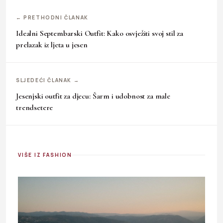
← PRETHODNI ČLANAK
Idealni Septembarski Outfit: Kako osvježiti svoj stil za
prelazak iz ljeta u jesen
SLJEDEĆI ČLANAK →
Jesenjski outfit za djecu: Šarm i udobnost za male
trendsetere
VIŠE IZ FASHION