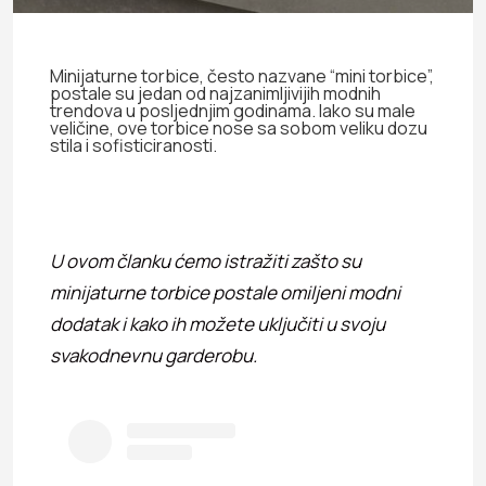
Minijaturne torbice, često nazvane “mini torbice”,
postale su jedan od najzanimljivijih modnih
trendova u posljednjim godinama. Iako su male
veličine, ove torbice nose sa sobom veliku dozu
stila i sofisticiranosti.
U ovom članku ćemo istražiti zašto su
minijaturne torbice postale omiljeni modni
dodatak i kako ih možete uključiti u svoju
svakodnevnu garderobu.