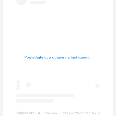
Pogledajte ovu objavu na Instagramu.
Objavu dijeli 𝑀𝐼𝒩𝐼 𝐵𝒜𝒢𝒮 , 𝒜𝒞𝒞𝐸𝒮𝒪𝑅𝐼𝒪𝒮 𝒴 𝑀Á𝒮 (@snd_