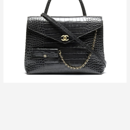
FASHION
Croc-effect torbe su hit za jesen: Luksuz u punom sjaju
6. August 2026.