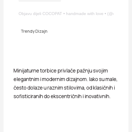
Objavu dijeli COCOPAT • handmade with love • (@cocopat_off
Trendy Dizajn
Minijaturne torbice privlače pažnju svojim
elegantnim i modernim dizajnom. Iako su male,
često dolaze u raznim stilovima, od klasičnih i
sofisticiranih do ekscentričnih i inovativnih.