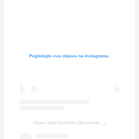
Pogledajte ovu objavu na Instagramu.
Objavu dijeli EastHide (@easthide__)