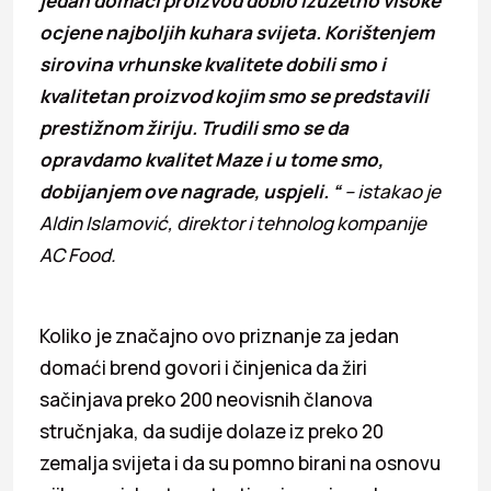
jedan domaći proizvod dobio izuzetno visoke
ocjene najboljih kuhara svijeta. Korištenjem
sirovina vrhunske kvalitete dobili smo i
kvalitetan proizvod kojim smo se predstavili
prestižnom žiriju. Trudili smo se da
opravdamo kvalitet Maze i u tome smo,
dobijanjem ove nagrade, uspjeli. “
– istakao je
Aldin Islamović, direktor i tehnolog kompanije
AC Food.
Koliko je značajno ovo priznanje za jedan
domaći brend govori i činjenica da žiri
sačinjava preko 200 neovisnih članova
stručnjaka, da sudije dolaze iz preko 20
zemalja svijeta i da su pomno birani na osnovu