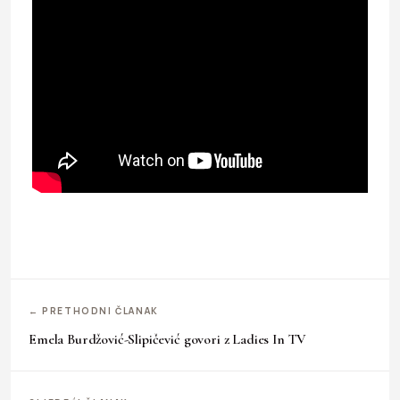
← PRETHODNI ČLANAK
Emela Burdžović-Slipičević govori z Ladies In TV