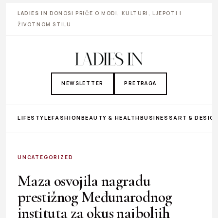
LADIES IN
DONOSI PRIČE O MODI, KULTURI, LJEPOTI I
ŽIVOTNOM STILU
NEWSLETTER
PRETRAGA
LIFESTYLE
FASHION
BEAUTY & HEALTH
BUSINESS
ART & DESIG
UNCATEGORIZED
Maza osvojila nagradu
prestižnog Međunarodnog
instituta za okus najboljih