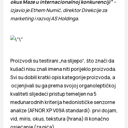
okus Maze u internacionalnoj konkurenciji”
–
izjavio je Ethem Numić, direktor Direkcije za
marketing i razvoj AS Holdinga.
Proizvodi su testirani „na slijepo“, što znači da
kušači nisu znali imena niti porijeklo proizvoda.
Svi su dobili kratki opis kategorije proizvoda, a
ocjenjivali su ga prema svojoj organoleptičkoj
kvaliteti slijedeći pristup temeljen na 5
međunarodnih kriterija hedonističke senzorne
analize (AFNOR XP V09A standardi): prvi dojam,
vid, miris, okus, tekstura (hrana) ili konačno
osjećanje (za pića).