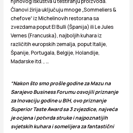
njihovog iskustva u testiranju proizvoda.
Članovi žirija uključuju mnoge „Sommeliers &
chefove“ iz Michelinovih restorana sa
zvezdama poput El Bulli (Španija) ili Le Jules
Vernes (Francuska), najboljih kuhara iz
različitih europskih zemalja, poput Italije,
Španije, Portugala, Belgije, Holandije,
Mađarske itd. , …
“Nakon što smo prošle godine za Mazu na
Sarajevo Business Forumu osvojili priznanje
za Inovaciju godine u BIH, ovo priznanje
Superior Taste Award sa 3 zvjezdice, najveća
je ocjena i potvrda struke i najpoznatijih
svjetskih kuhara i somelijera za fantastični