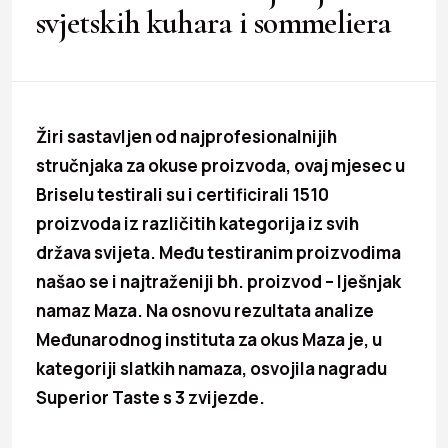
svjetskih kuhara i sommeliera
Žiri sastavljen od najprofesionalnijih
stručnjaka za okuse proizvoda, ovaj mjesec u
Briselu testirali su i certificirali 1510
proizvoda iz različitih kategorija iz svih
država svijeta. Među testiranim proizvodima
našao se i najtraženiji bh. proizvod – lješnjak
namaz Maza. Na osnovu rezultata analize
Međunarodnog instituta za okus Maza je, u
kategoriji slatkih namaza, osvojila nagradu
Superior Taste s 3 zvijezde.