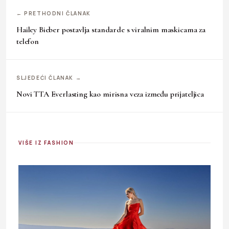
← PRETHODNI ČLANAK
Hailey Bieber postavlja standarde s viralnim maskicama za
telefon
SLJEDEĆI ČLANAK →
Novi TTA Everlasting kao mirisna veza između prijateljica
VIŠE IZ FASHION