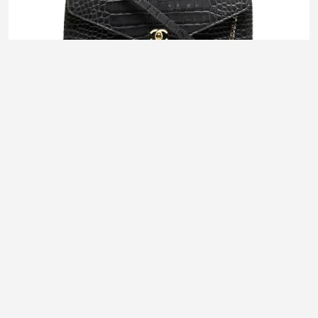
FASHION
Croc-effect torbe su hit za jesen: Luksuz u punom sjaju
6. August 2026.